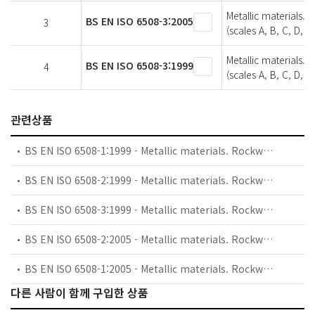
Metallic materials. 
BS EN ISO 6508-3:2005
3
(scales A, B, C, D, E,
Metallic materials. 
BS EN ISO 6508-3:1999
4
(scales A, B, C, D, E,
관련상품
BS EN ISO 6508-1:1999 - Metallic materials. Rockwell hardness test. Test method (scales A, B, C, D, E, F, G, H, K, N, T).
BS EN ISO 6508-2:1999 - Metallic materials. Rockwell hardness test. Verification and calibration of testing machines (scales A, B, C, D, E, F, G, H, K, N, T).
BS EN ISO 6508-3:1999 - Metallic materials. Rockwell hardness test. Calibration of reference blocks (scales A, B, C, D, E, F, G, H, K, N, T).
BS EN ISO 6508-2:2005 - Metallic materials. Rockwell hardness test. Verification and calibration of testing machines (scales A, B, C, D, E, F, G, H, K, N, T).
BS EN ISO 6508-1:2005 - Metallic materials. Rockwell hardness test. Test method (scales A, B, C, D, E, F, G, H, K, N, T).
다른 사람이 함께 구입한 상품