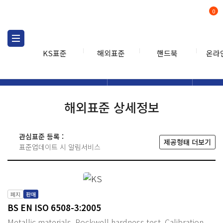
0
KS표준
해외표준
핸드북
온라
해외표준
해외표준검색
해외표
검색
해외표준 상세정보
관심표준 등록 :
제공형태 더보기
표준업데이트 시 알림서비스
폐지
판매
BS EN ISO 6508-3:2005
Metallic materials. Rockwell hardness test. Calibration