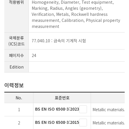
적용범위
Homogeneity, Diameter, Test equipment,
Marking, Radius, Angles (geometry),
Verification, Metals, Rockwell hardness
measurement, Calibration, Physical property
measurement
국제분류
77.040.10 : 금속의 기계적 시험
(ICS)코드
페이지수
24
Edition
이력정보
No.
표준번호
BS EN ISO 6508-3:2023
1
Metallic materials. 
BS EN ISO 6508-3:2015
2
Metallic materials. 