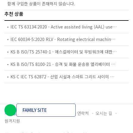
함께 구입한 상품이 존재하지 않습니다.
추천 상품
IEC TS 63134:2020 - Active assisted living (AAL) use cases
IEC 60034-5:2020 RLV - Rotating electrical machines - Part 5: Degrees of protection provided by the integral design of rotating electrical machines (IP code) - Classification
KS B ISO/TS 25740-1 - 에스컬레이터 및 무빙워크에 대한 안전요건 — 제1부: 세계공통 필수 안전요건(GESRs)
KS B ISO/TS 8100-21 - 승객 및 화물 운송용 엘리베이터 —제21부: 세계공통 필수안전요건(GESRs)을 충족하는 세계공통 안전 파라미터(GSPs)
KS C IEC TS 62872 - 산업 시설과 스마트 그리드 사이의 산업 공정 측정, 제어 및 자동화 시스템 인터페이스
FAMILY SITE
개인정보처리방침
이용약관
담당자 연락처
오시는 길
원격지원