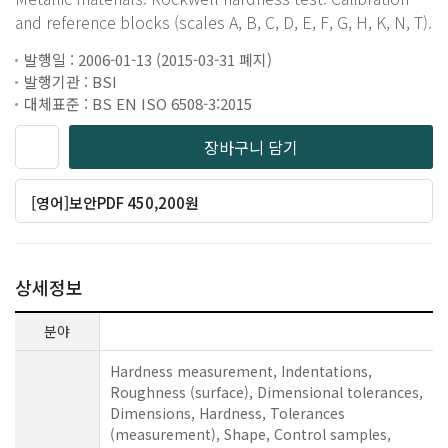
and reference blocks (scales A, B, C, D, E, F, G, H, K, N, T).
발행일 : 2006-01-13 (2015-03-31 폐지)
발행기관 : BSI
대체표준 : BS EN ISO 6508-3:2015
장바구니 담기
[영어]보안PDF 450,200원
상세정보
분야
Hardness measurement, Indentations,
Roughness (surface), Dimensional tolerances,
Dimensions, Hardness, Tolerances
(measurement), Shape, Control samples,