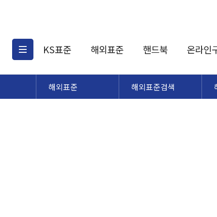
KS표준
해외표준
핸드북
온라인
해외표준
해외표준검색
KS표준검색
해외표준검색
KS
소개
AATCC
KS관련상품
해외표준관련상품
ASM
제공표준
DIN
KS인증심사기준
해외표준 견적의뢰
JSTRA
구입절차
TRA
국내단체표준
ISO심볼