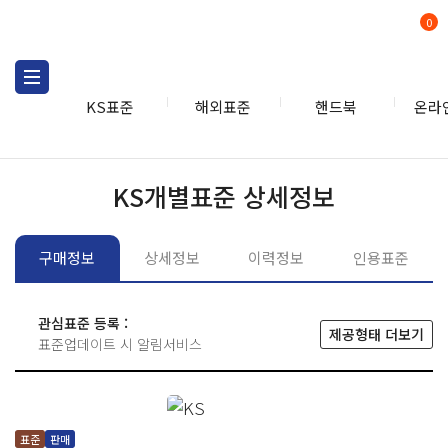
0
KS표준
해외표준
핸드북
온라
KS표준
KS표준검색
개별
KS개별표준 상세정보
구매정보
상세정보
이력정보
인용표준
관심표준 등록 :
제공형태 더보기
표준업데이트 시 알림서비스
표준
판매