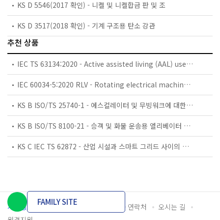
KS D 5546(2017 확인) - 니켈 및 니켈합금 판 및 조
KS D 3517(2018 확인) - 기계 구조용 탄소 강관
추천 상품
IEC TS 63134:2020 - Active assisted living (AAL) use cases
IEC 60034-5:2020 RLV - Rotating electrical machines - Part 5: Degrees of protection provided by the integral design of rotating electrical machines (IP code) - Classification
KS B ISO/TS 25740-1 - 에스컬레이터 및 무빙워크에 대한 안전요건 — 제1부: 세계공통 필수 안전요건(GESRs)
KS B ISO/TS 8100-21 - 승객 및 화물 운송용 엘리베이터 —제21부: 세계공통 필수안전요건(GESRs)을 충족하는 세계공통 안전 파라미터(GSPs)
KS C IEC TS 62872 - 산업 시설과 스마트 그리드 사이의 산업 공정 측정, 제어 및 자동화 시스템 인터페이스
FAMILY SITE
개인정보처리방침
이용약관
담당자 연락처
오시는 길
원격지원