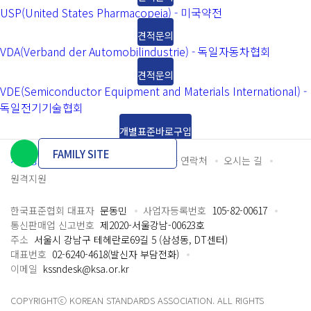
USP(United States Pharmacopeia) - 미국약전
견적문의
VDA(Verband der Automobilindustrie) - 독일자동차협회
견적문의
VDE(Semiconductor Equipment and Materials International) -
독일전기기술협회
개별표준바로구입
FAMILY SITE
개인정보처리방침
이용약관
담당자 연락처
오시는 길
원격지원
한국표준협회 대표자
문동민
사업자등록번호
105-82-00617
통신판매업 신고번호
제2020-서울강남-00623호
주소
서울시 강남구 테헤란로69길 5 (삼성동, DT센터)
대표번호
02-6240-4618(발신자 부담전화)
이메일
kssndesk@ksa.or.kr
COPYRIGHTⓒ KOREAN STANDARDS ASSOCIATION. ALL RIGHTS