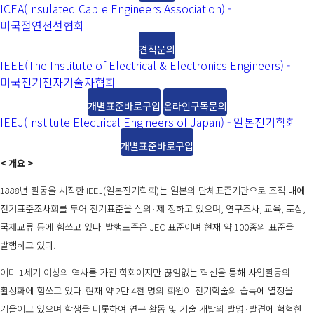
ICEA(Insulated Cable Engineers Association) -
미국절연전선협회
견적문의
IEEE(The Institute of Electrical & Electronics Engineers) -
미국전기전자기술자협회
개별표준바로구입
온라인구독문의
IEEJ(Institute Electrical Engineers of Japan) - 일본전기학회
개별표준바로구입
<
개요
>
1888
년 활동을 시작한
IEEJ(
일본전기학회
)
는 일본의 단체표준기관으로 조직 내에
전기표준조사회를 두어 전기표준을 심의
·
제 정하고 있으며
,
연구조사
,
교육
,
포상
,
국제교류 등에 힘쓰고 있다
.
발행표준은
JEC
표준이며 현재 약
100
종의 표준을
발행하고 있다
.
이미
1
세기 이상의 역사를 가진 학회이지만 끊임없는 혁신을 통해 사업활동의
활성화에 힘쓰고 있다
.
현재 약
2
만
4
천 명의 회원이 전기학술의 습득에 열정을
기울이고 있으며 학생을 비롯하여 연구 활동 및 기술 개발의 발명
·
발견에 혁혁한