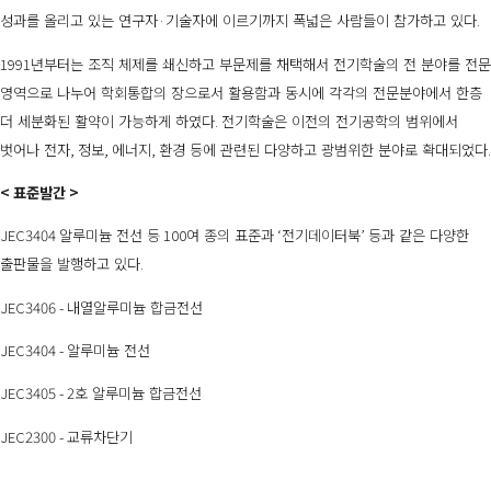
성과를 올리고 있는 연구자
·
기술자에 이르기까지 폭넓은 사람들이 참가하고 있다
.
1991
년부터는 조직 체제를 쇄신하고 부문제를 채택해서 전기학술의 전 분야를 전문
영역으로 나누어 학회통합의 장으로서 활용함과 동시에 각각의 전문분야에서 한층
더 세분화된 활약이 가능하게 하였다
.
전기학술은 이전의 전기공학의 범위에서
벗어나 전자
,
정보
,
에너지
,
환경 등에 관련된 다양하고 광범위한 분야로 확대되었다
.
<
표준발간
>
JEC3404
알루미늄 전선 등
100
여 종의 표준과
‘
전기데이터북
’
등과 같은 다양한
출판물을 발행하고 있다
.
JEC3406 -
내열알루미늄 합금전선
JEC3404 -
알루미늄 전선
JEC3405 - 2
호 알루미늄 합금전선
JEC2300 -
교류차단기