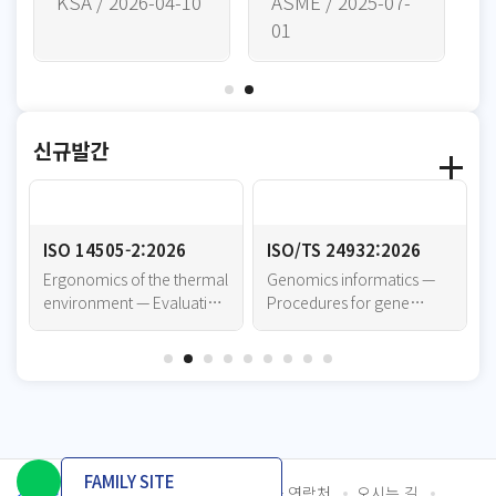
KSA / 2026-04-10
ASME / 2025-07-
A
01
0
신규발간
ISO 14505-2:2026
ISO/TS 24932:2026
Ergonomics of the thermal
Genomics informatics —
environment — Evaluation
Procedures for gene
of thermal environments
expression panel-based
in vehicles — Part 2:
similarity calculation for
Determination of
human pluripotent stem
equivalent temperature
cell-derived organoids
FAMILY SITE
개인정보처리방침
이용약관
담당자 연락처
오시는 길