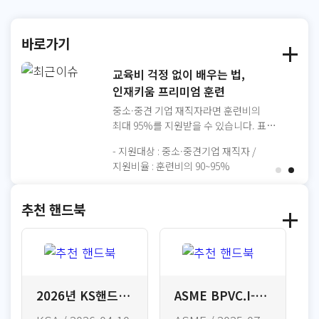
바로가기
[KSA EDU] 표준·인증·AI 기업
교육비 걱정 없이 배우는 법,
교육 전문기관
인재키움 프리미엄 훈련
누구나 쉽게 시작하는 실무 중심 AI
중소·중견 기업 재직자라면 훈련비의
교육부터 ISO 9001·14001·45001 등
최대 95%를 지원받을 수 있습니다. 표준·
국제표준 인증과 연계된 최신 산업
인증 교육부터 환급 신청까지, 한 번에
- 관련과정 : ISO 9001 인증심사원,
- 지원대상 : 중소·중견기업 재직자 /
트렌드까지 한 번에 학습 공개교육,
해결하세요.
AI+X, ESG, 품질경영, KS인증, 리더십
지원비율 : 훈련비의 90~95%
맞춤형 교육에서 이러닝까지 언제
어디서나 편리하게 수강 지금 바로
한국표준협회와 함께 미래 역량을
추천 핸드북
준비하세요
2026년 KS핸드북-철강(세트)(set)
ASME BPVC.I-2025 Section I, Rules for Construction of Power Boilers