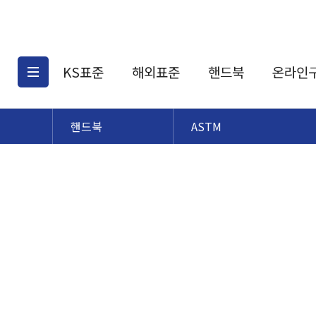
KS표준
해외표준
핸드북
온라인
핸드북
ASTM
KS표준검색
해외표준검색
KS
소개
AATCC
KS관련상품
해외표준관련상품
ASM
제공표준
DIN
KS인증심사기준
해외표준 견적의뢰
JSTRA
구입절차
TRA
국내단체표준
ISO심볼