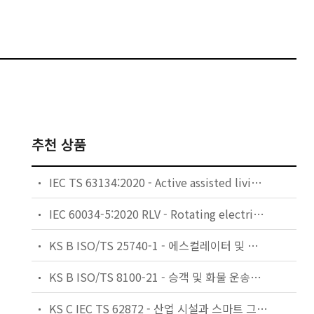
추천 상품
IEC TS 63134:2020 - Active assisted living (AAL) use cases
IEC 60034-5:2020 RLV - Rotating electrical machines - Part 5: Degrees of protection provided by the integral design of rotating electrical machines (IP code) - Classification
KS B ISO/TS 25740-1 - 에스컬레이터 및 무빙워크에 대한 안전요건 — 제1부: 세계공통 필수 안전요건(GESRs)
KS B ISO/TS 8100-21 - 승객 및 화물 운송용 엘리베이터 —제21부: 세계공통 필수안전요건(GESRs)을 충족하는 세계공통 안전 파라미터(GSPs)
KS C IEC TS 62872 - 산업 시설과 스마트 그리드 사이의 산업 공정 측정, 제어 및 자동화 시스템 인터페이스