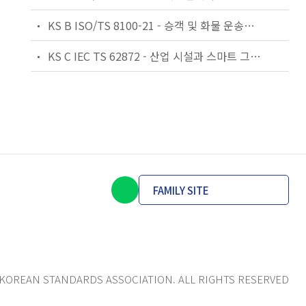
KS B ISO/TS 8100-21 - 승객 및 화물 운송용 엘리베이터 —제21부: 세계공통 필수안전요건(GESRs)을 충족하는 세계공통 안전 파라미터(GSPs)
KS C IEC TS 62872 - 산업 시설과 스마트 그리드 사이의 산업 공정 측정, 제어 및 자동화 시스템 인터페이스
FAMILY SITE
KOREAN STANDARDS ASSOCIATION. ALL RIGHTS RESERVED