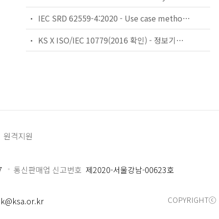
IEC SRD 62559-4:2020 - Use case methodology - Part 4: Best practices in use case development for IEC standardization processes and some examples for application outside standardization
KS X ISO/IEC 10779(2016 확인) - 정보기술 ? 고령자와 장애인을 위한 사무기기 접근성 지침
원격지원
7
통신판매업 신고번호
제2020-서울강남-00623호
COPYRIGHTⓒ 
k@ksa.or.kr