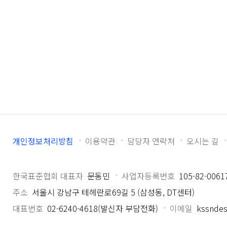
개인정보처리방침
이용약관
담당자 연락처
오시는 길
한국표준협회 대표자
문동민
사업자등록번호
105-82-0061
주소
서울시 강남구 테헤란로69길 5 (삼성동, DT센터)
대표번호
02-6240-4618(발신자 부담전화)
이메일
kssndes