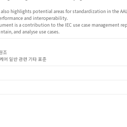
lso highlights potential areas for standardization in the AAL
erformance and interoperability.
cument is a contribution to the IEC use case management repo
ntain, and analyse use cases.
 원조
 헬스케어 일반 관련 기타 표준