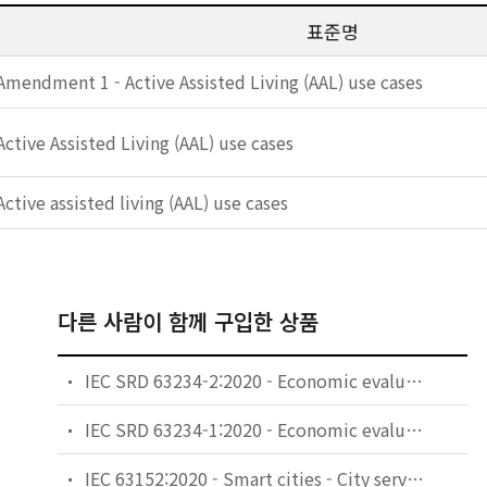
표준명
Amendment 1 - Active Assisted Living (AAL) use cases
Active Assisted Living (AAL) use cases
Active assisted living (AAL) use cases
다른 사람이 함께 구입한 상품
IEC SRD 63234-2:2020 - Economic evaluation of active assisted living services - Part 2: Example of use - Monitoring patients with chronic diseases
IEC SRD 63234-1:2020 - Economic evaluation of active assisted living services - Part 1: Framework
IEC 63152:2020 - Smart cities - City service continuity against disasters - The role of the electrical supply