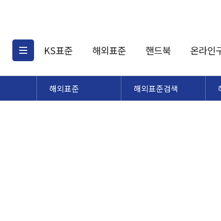
KS표준
해외표준
핸드북
온라인
해외표준
해외표준검색
KS표준검색
해외표준검색
KS
소개
AATCC
KS관련상품
해외표준관련상품
ASM
제공표준
DIN
KS인증심사기준
해외표준 견적의뢰
JSTRA
구입절차
TRA
국내단체표준
ISO심볼