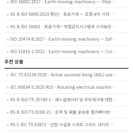
ISO 16001:2017 - Earth-moving machinery — Object detection systems and visibility aids — Performance requirements and tests
KS B ISO 5006(2023 확인) - 토공기계 — 조종사의 시야 — 시험방법 및성능 기준
KS B ISO 16001 - 토공기계－위험감지시스템과 시각보조장치－성능요구사항 및 시험
ISO 20474-8:2017 - Earth-moving machinery — Safety — Part 8: Requirements for graders
ISO 21815-1:2022 - Earth-moving machinery — Collision warning and avoidance — Part 1: General requirements
추천 상품
IEC TS 63134:2020 - Active assisted living (AAL) use cases
IEC 60034-5:2020 RLV - Rotating electrical machines - Part 5: Degrees of protection provided by the integral design of rotating electrical machines (IP code) - Classification
KS B ISO/TS 25740-1 - 에스컬레이터 및 무빙워크에 대한 안전요건 — 제1부: 세계공통 필수 안전요건(GESRs)
KS B ISO/TS 8100-21 - 승객 및 화물 운송용 엘리베이터 —제21부: 세계공통 필수안전요건(GESRs)을 충족하는 세계공통 안전 파라미터(GSPs)
KS C IEC TS 62872 - 산업 시설과 스마트 그리드 사이의 산업 공정 측정, 제어 및 자동화 시스템 인터페이스