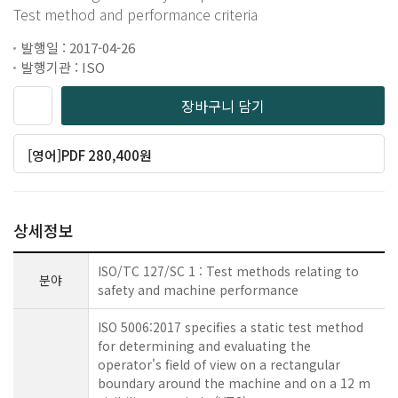
Test method and performance criteria
발행일 : 2017-04-26
발행기관 : ISO
장바구니 담기
[영어]PDF 280,400원
상세정보
ISO/TC 127/SC 1 : Test methods relating to
분야
safety and machine performance
ISO 5006:2017 specifies a static test method
for determining and evaluating the
operator's field of view on a rectangular
boundary around the machine and on a 12 m