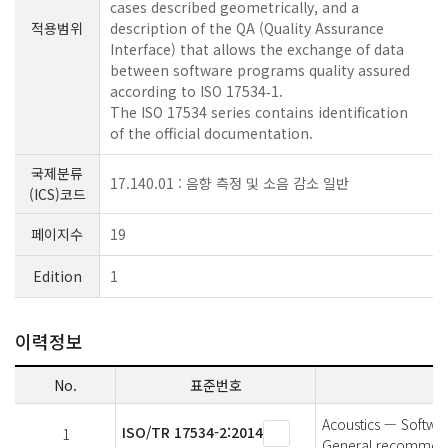
cases described geometrically, and a
적용범위
description of the QA (Quality Assurance
Interface) that allows the exchange of data
between software programs quality assured
according to ISO 17534‑1.
The ISO 17534 series contains identification
of the official documentation.
국제분류
17.140.01 : 음향 측정 및 소음 감소 일반
(ICS)코드
페이지수
19
Edition
1
이력정보
No.
표준번호
Acoustics — Softwar
ISO/TR 17534-2:2014
1
General recommendat