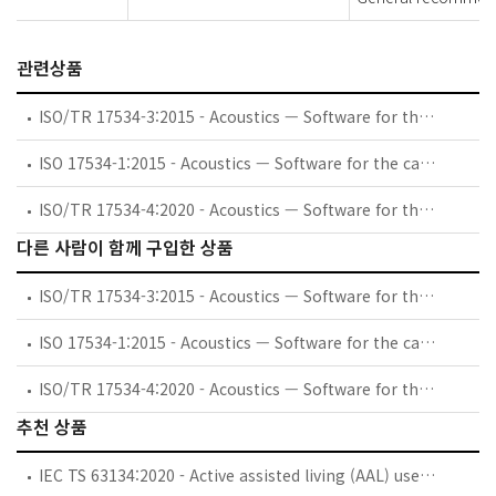
관련상품
ISO/TR 17534-3:2015 - Acoustics — Software for the calculation of sound outdoors — Part 3: Recommendations for quality assured implementation of ISO 9613-2 in software according to ISO 17534-1
ISO 17534-1:2015 - Acoustics — Software for the calculation of sound outdoors — Part 1: Quality requirements and quality assurance
ISO/TR 17534-4:2020 - Acoustics — Software for the calculation of sound outdoors — Part 4: Recommendations for a quality assured implementation of the COMMISSION DIRECTIVE (EU) 2015/996 in software according to ISO 17534-1
다른 사람이 함께 구입한 상품
ISO/TR 17534-3:2015 - Acoustics — Software for the calculation of sound outdoors — Part 3: Recommendations for quality assured implementation of ISO 9613-2 in software according to ISO 17534-1
ISO 17534-1:2015 - Acoustics — Software for the calculation of sound outdoors — Part 1: Quality requirements and quality assurance
ISO/TR 17534-4:2020 - Acoustics — Software for the calculation of sound outdoors — Part 4: Recommendations for a quality assured implementation of the COMMISSION DIRECTIVE (EU) 2015/996 in software according to ISO 17534-1
추천 상품
IEC TS 63134:2020 - Active assisted living (AAL) use cases