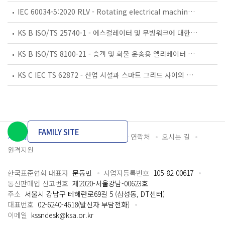
IEC 60034-5:2020 RLV - Rotating electrical machines - Part 5: Degrees of protection provided by the integral design of rotating electrical machines (IP code) - Classification
KS B ISO/TS 25740-1 - 에스컬레이터 및 무빙워크에 대한 안전요건 — 제1부: 세계공통 필수 안전요건(GESRs)
KS B ISO/TS 8100-21 - 승객 및 화물 운송용 엘리베이터 —제21부: 세계공통 필수안전요건(GESRs)을 충족하는 세계공통 안전 파라미터(GSPs)
KS C IEC TS 62872 - 산업 시설과 스마트 그리드 사이의 산업 공정 측정, 제어 및 자동화 시스템 인터페이스
FAMILY SITE
개인정보처리방침
이용약관
담당자 연락처
오시는 길
원격지원
한국표준협회 대표자
문동민
사업자등록번호
105-82-00617
통신판매업 신고번호
제2020-서울강남-00623호
주소
서울시 강남구 테헤란로69길 5 (삼성동, DT센터)
대표번호
02-6240-4618(발신자 부담전화)
이메일
kssndesk@ksa.or.kr