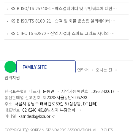
KS B ISO/TS 25740-1 - 에스컬레이터 및 무빙워크에 대한 안전요건 — 제1부: 세계공통 필수 안전요건(GESRs)
KS B ISO/TS 8100-21 - 승객 및 화물 운송용 엘리베이터 —제21부: 세계공통 필수안전요건(GESRs)을 충족하는 세계공통 안전 파라미터(GSPs)
KS C IEC TS 62872 - 산업 시설과 스마트 그리드 사이의 산업 공정 측정, 제어 및 자동화 시스템 인터페이스
FAMILY SITE
개인정보처리방침
이용약관
담당자 연락처
오시는 길
원격지원
한국표준협회 대표자
문동민
사업자등록번호
105-82-00617
통신판매업 신고번호
제2020-서울강남-00623호
주소
서울시 강남구 테헤란로69길 5 (삼성동, DT센터)
대표번호
02-6240-4618(발신자 부담전화)
이메일
kssndesk@ksa.or.kr
COPYRIGHTⓒ KOREAN STANDARDS ASSOCIATION. ALL RIGHTS