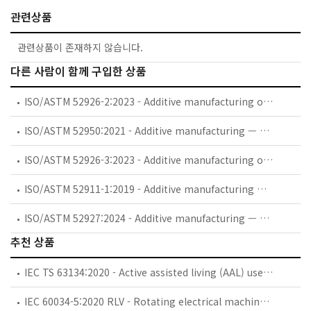
관련상품
관련상품이 존재하지 않습니다.
다른 사람이 함께 구입한 상품
ISO/ASTM 52926-2:2023 - Additive manufacturing of metals — Qualification principles — Part 2: Qualification of operators for PBF-LB
ISO/ASTM 52950:2021 - Additive manufacturing — General principles — Overview of data processing
ISO/ASTM 52926-3:2023 - Additive manufacturing of metals — Qualification principles — Part 3: Qualification of operators for PBF-EB
ISO/ASTM 52911-1:2019 - Additive manufacturing — Design — Part 1: Laser-based powder bed fusion of metals
ISO/ASTM 52927:2024 - Additive manufacturing — General principles — Main characteristics and corresponding test methods
추천 상품
IEC TS 63134:2020 - Active assisted living (AAL) use cases
IEC 60034-5:2020 RLV - Rotating electrical machines - Part 5: Degrees of protection provided by the integral design of rotating electrical machines (IP code) - Classification