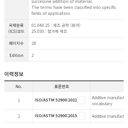
successive addition of material.
The terms have been classified into specific
fields of application.
국제분류
01.040.25 : 제조 공학 (용어)
(ICS)코드
25.030 : 첨가제 제조
페이지수
28
Edition
2
이력정보
No.
표준번호
Additive manufactu
ISO/ASTM 52900:2021
1
vocabulary
ISO/ASTM 52900:2015
2
Additive manufactu