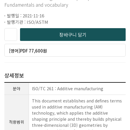
Fundamentals and vocabulary
발행일 : 2021-11-16
발행기관 : ISO/ASTM
장바구니 담기
[영어]PDF 77,600원
상세정보
분야
ISO/TC 261 : Additive manufacturing
This document establishes and defines terms
used in additive manufacturing (AM)
technology, which applies the additive
shaping principle and thereby builds physical
적용범위
three-dimensional (3D) geometries by