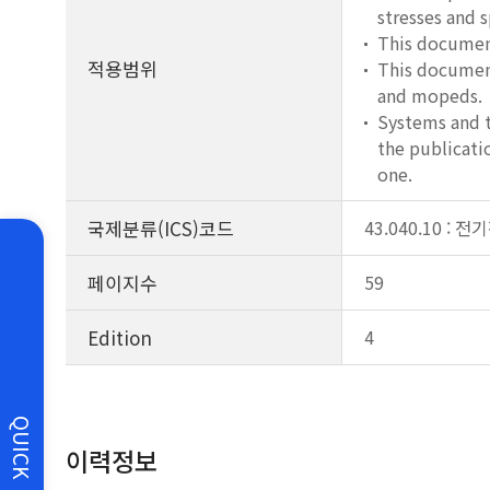
stresses and 
This document
적용범위
This document
and mopeds.
Systems and t
the publicati
one.
국제분류(ICS)코드
43.040.10 : 
페이지수
59
Edition
4
QUICK
이력정보