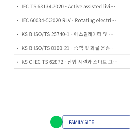
IEC TS 63134:2020 - Active assisted living (AAL) use cases
IEC 60034-5:2020 RLV - Rotating electrical machines - Part 5: Degrees of protection provided by the integral design of rotating electrical machines (IP code) - Classification
KS B ISO/TS 25740-1 - 에스컬레이터 및 무빙워크에 대한 안전요건 — 제1부: 세계공통 필수 안전요건(GESRs)
KS B ISO/TS 8100-21 - 승객 및 화물 운송용 엘리베이터 —제21부: 세계공통 필수안전요건(GESRs)을 충족하는 세계공통 안전 파라미터(GSPs)
KS C IEC TS 62872 - 산업 시설과 스마트 그리드 사이의 산업 공정 측정, 제어 및 자동화 시스템 인터페이스
FAMILY SITE