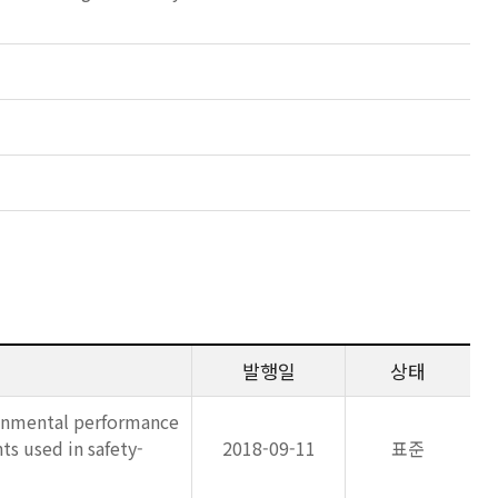
발행일
상태
ronmental performance
ts used in safety-
2018-09-11
표준