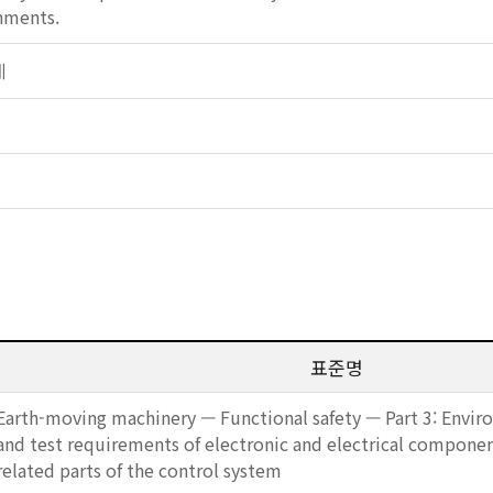
chments.
계
표준명
Earth-moving machinery — Functional safety — Part 3: Envi
and test requirements of electronic and electrical componen
related parts of the control system