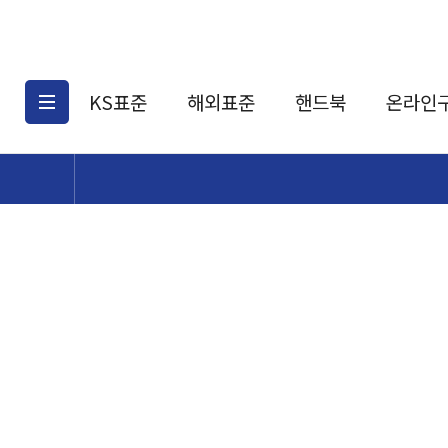
KS표준
해외표준
핸드북
온라인
KS표준검색
해외표준검색
KS
소개
AATCC
KS관련상품
해외표준관련상품
ASM
제공표준
DIN
KS인증심사기준
해외표준 견적의뢰
JSTRA
구입절차
TRA
국내단체표준
ISO심볼