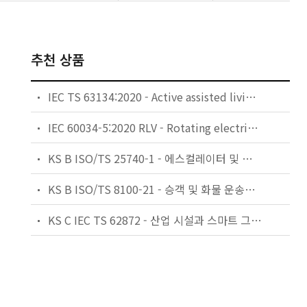
추천 상품
IEC TS 63134:2020 - Active assisted living (AAL) use cases
IEC 60034-5:2020 RLV - Rotating electrical machines - Part 5: Degrees of protection provided by the integral design of rotating electrical machines (IP code) - Classification
KS B ISO/TS 25740-1 - 에스컬레이터 및 무빙워크에 대한 안전요건 — 제1부: 세계공통 필수 안전요건(GESRs)
KS B ISO/TS 8100-21 - 승객 및 화물 운송용 엘리베이터 —제21부: 세계공통 필수안전요건(GESRs)을 충족하는 세계공통 안전 파라미터(GSPs)
KS C IEC TS 62872 - 산업 시설과 스마트 그리드 사이의 산업 공정 측정, 제어 및 자동화 시스템 인터페이스