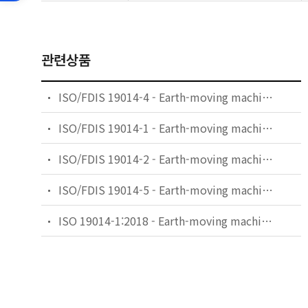
관련상품
ISO/FDIS 19014-4 - Earth-moving machinery — Functional safety — Part 4: Design and evaluation of software and data transmission for safety-related parts of the control system
ISO/FDIS 19014-1 - Earth-moving machinery — Functional safety — Part 1: Methodology to determine safety-related parts of the control system and performance requirements
ISO/FDIS 19014-2 - Earth-moving machinery — Functional safety — Part 2: Design and evaluation of hardware and architecture requirements for safety-related parts of the control system
ISO/FDIS 19014-5 - Earth-moving machinery — Functional safety — Part 5: Tables of performance levels
ISO 19014-1:2018 - Earth-moving machinery — Functional safety — Part 1: Methodology to determine safety-related parts of the control system and performance requirements