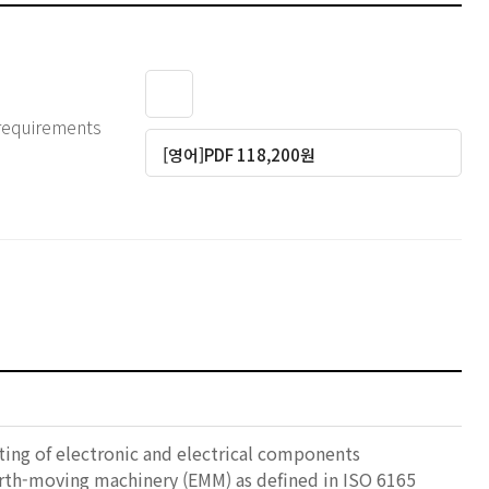
 requirements
[영어]PDF 118,200원
ing of electronic and electrical components
earth-moving machinery (EMM) as defined in ISO 6165