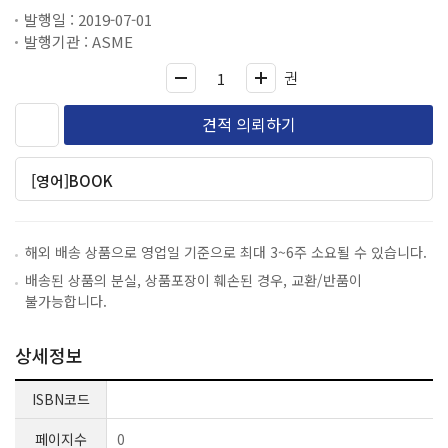
Vessels(압력용기의 건축규정) : 적용범위 및 사용상의 제약/
발행일 : 2019-07-01
일반요구사항/고합금강/주철/그라그 등
발행기관 : ASME
권
견적 의뢰하기
[영어]BOOK
해외 배송 상품으로 영업일 기준으로 최대 3~6주 소요될 수 있습니다.
배송된 상품의 분실, 상품포장이 훼손된 경우, 교환/반품이
불가능합니다.
상세정보
ISBN코드
페이지수
0