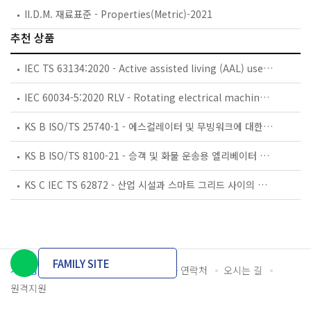
II.D.M. 재료표준 - Properties(Metric)-2021
추천 상품
IEC TS 63134:2020 - Active assisted living (AAL) use cases
IEC 60034-5:2020 RLV - Rotating electrical machines - Part 5: Degrees of protection provided by the integral design of rotating electrical machines (IP code) - Classification
KS B ISO/TS 25740-1 - 에스컬레이터 및 무빙워크에 대한 안전요건 — 제1부: 세계공통 필수 안전요건(GESRs)
KS B ISO/TS 8100-21 - 승객 및 화물 운송용 엘리베이터 —제21부: 세계공통 필수안전요건(GESRs)을 충족하는 세계공통 안전 파라미터(GSPs)
KS C IEC TS 62872 - 산업 시설과 스마트 그리드 사이의 산업 공정 측정, 제어 및 자동화 시스템 인터페이스
FAMILY SITE
개인정보처리방침
이용약관
담당자 연락처
오시는 길
원격지원