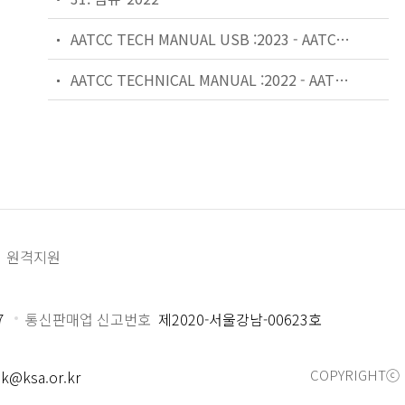
AATCC TECH MANUAL USB :2023 - AATCC TECHNICAL MANUAL USB
AATCC TECHNICAL MANUAL :2022 - AATCC MANUAL OF INTERNATIONAL TEST METHODS AND PROCEDURES - INCLUDES TWO NEW METHODS, ONE NEW EP AND SIXTEEN REVISED METHODS
원격지원
7
통신판매업 신고번호
제2020-서울강남-00623호
COPYRIGHTⓒ 
k@ksa.or.kr