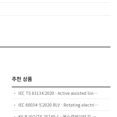
추천 상품
IEC TS 63134:2020 - Active assisted living (AAL) use cases
IEC 60034-5:2020 RLV - Rotating electrical machines - Part 5: Degrees of protection provided by the integral design of rotating electrical machines (IP code) - Classification
KS B ISO/TS 25740-1 - 에스컬레이터 및 무빙워크에 대한 안전요건 — 제1부: 세계공통 필수 안전요건(GESRs)