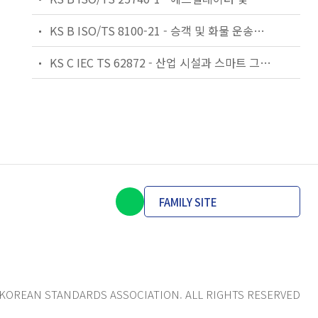
KS B ISO/TS 8100-21 - 승객 및 화물 운송용 엘리베이터 —제21부: 세계공통 필수안전요건(GESRs)을 충족하는 세계공통 안전 파라미터(GSPs)
KS C IEC TS 62872 - 산업 시설과 스마트 그리드 사이의 산업 공정 측정, 제어 및 자동화 시스템 인터페이스
FAMILY SITE
KOREAN STANDARDS ASSOCIATION. ALL RIGHTS RESERVED