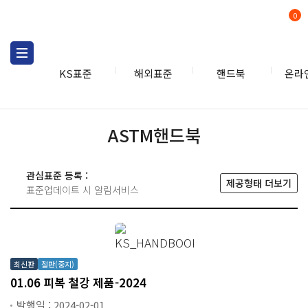
0
KS표준
해외표준
핸드북
온라
핸드북
ASTM
ASTM핸드북
관심표준 등록 :
제공형태 더보기
표준업데이트 시 알림서비스
최신판
절판(중지)
01.06 피복 철강 제품-2024
발행일 : 2024-02-01