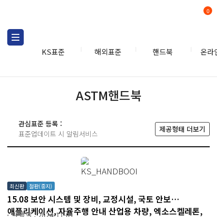
0
KS표준
해외표준
핸드북
온라
핸드북
ASTM
ASTM핸드북
관심표준 등록 :
제공형태 더보기
표준업데이트 시 알림서비스
최신판
절판(중지)
15.08 보안 시스템 및 장비, 교정시설, 국토 안보
애플리케이션, 자율주행 안내 산업용 차량, 엑소스켈레톤,
발행일 : 2024-11-01