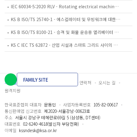
IEC 60034-5:2020 RLV - Rotating electrical machines - Part 5: Degrees of protection provided by the integral design of rotating electrical machines (IP code) - Classification
KS B ISO/TS 25740-1 - 에스컬레이터 및 무빙워크에 대한 안전요건 — 제1부: 세계공통 필수 안전요건(GESRs)
KS B ISO/TS 8100-21 - 승객 및 화물 운송용 엘리베이터 —제21부: 세계공통 필수안전요건(GESRs)을 충족하는 세계공통 안전 파라미터(GSPs)
KS C IEC TS 62872 - 산업 시설과 스마트 그리드 사이의 산업 공정 측정, 제어 및 자동화 시스템 인터페이스
FAMILY SITE
개인정보처리방침
이용약관
담당자 연락처
오시는 길
원격지원
한국표준협회 대표자
문동민
사업자등록번호
105-82-00617
통신판매업 신고번호
제2020-서울강남-00623호
주소
서울시 강남구 테헤란로69길 5 (삼성동, DT센터)
대표번호
02-6240-4618(발신자 부담전화)
이메일
kssndesk@ksa.or.kr