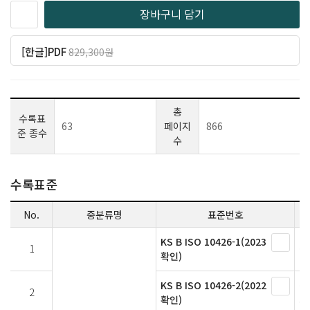
장바구니 담기
[한글]PDF
829,300원
일반 746,370원
(10% 할인)
총
수록표
63
페이지
866
준 종수
수
수록표준
No.
중분류명
표준번호
KS B ISO 10426-1(2023
1
석
확인)
KS B ISO 10426-2(2022
석
2
확인)
시