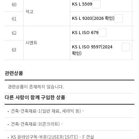
KS L 5509
60
석
석고
KS L 9203(2026 확인)
61
방
KS L ISO 679
62
시
시멘트
KS L ISO 9597(2024
63
시
확인)
관련상품
관련상품이 존재하지 않습니다.
다른 사람이 함께 구입한 상품
건축-건축재료-1(일반 재료, 세라믹 등) -
건축-건축재료-3(콘크리트) -
KS 온라인구독-부문(1USER/1SITE) - F 건설