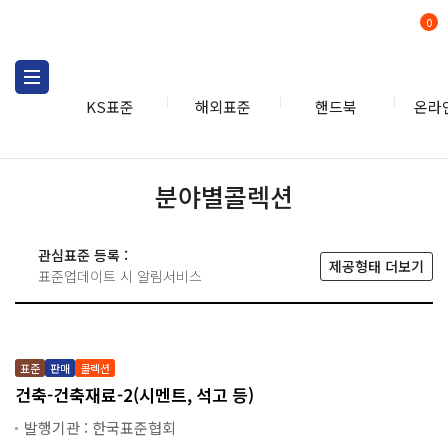
0
KS표준
해외표준
핸드북
온라
KS표준
KS관련상품
분야
분야별콜렉션
관심표준 등록 :
제공형태 더보기
표준업데이트 시 알림서비스
표준
판매
콜렉션
건축-건축재료-2(시멘트, 석고 등)
발행기관 : 한국표준협회