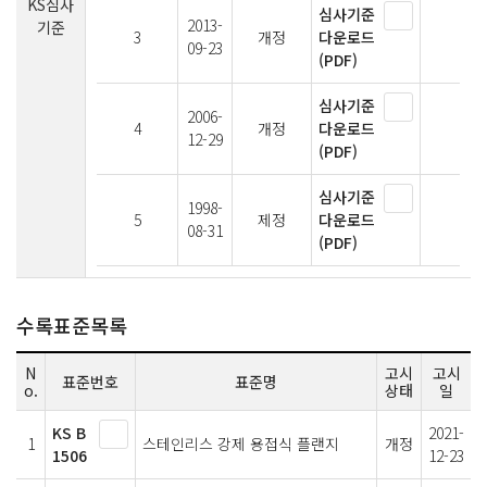
KS심사
심사기준
2013-
기준
3
개정
다운로드
09-23
(PDF)
심사기준
2006-
4
개정
다운로드
12-29
(PDF)
심사기준
1998-
5
제정
다운로드
08-31
(PDF)
수록표준목록
N
고시
고시
표준번호
표준명
o.
상태
일
KS B
2021-
1
스테인리스 강제 용접식 플랜지
개정
1506
12-23