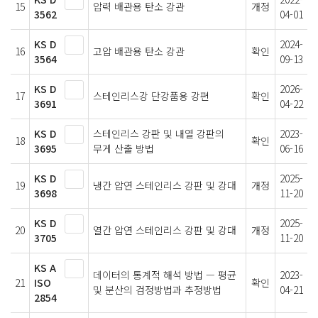
15
압력 배관용 탄소 강관
개정
3562
04-01
KS D
2024-
16
고압 배관용 탄소 강관
확인
3564
09-13
KS D
2026-
17
스테인리스강 단강품용 강편
확인
3691
04-22
KS D
스테인리스 강판 및 내열 강판의
2023-
18
확인
3695
무게 산출 방법
06-16
KS D
2025-
19
냉간 압연 스테인리스 강판 및 강대
개정
3698
11-20
KS D
2025-
20
열간 압연 스테인리스 강판 및 강대
개정
3705
11-20
KS A
데이터의 통계적 해석 방법 — 평균
2023-
21
ISO
확인
및 분산의 검정방법과 추정방법
04-21
2854