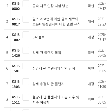
KS B
2023-
2
금속 재료 인장 시험 방법
확인
0802
07-12
KS B
펄스 에코법에 의한 금속 재료의
2021-
3
개정
0817
초음파탐상검사에 대한 일반 규칙
12-23
KS B
2026-
4
6각 볼트
개정
1002
03-12
KS B
2023-
5
강제 관 플랜지 통칙
확인
1426
06-05
KS B
2023-
6
철강제 관 플랜지의 압력 단계
확인
1501
06-05
KS B
2023-
7
강제 용접식 관 플랜지
개정
1503
11-30
KS B
철강제 관 플랜지의 기본 치수 및
2023-
8
확인
1511
치수 허용차
06-05