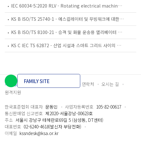
IEC 60034-5:2020 RLV - Rotating electrical machines - Part 5: Degrees of protection provided by the integral design of rotating electrical machines (IP code) - Classification
KS B ISO/TS 25740-1 - 에스컬레이터 및 무빙워크에 대한 안전요건 — 제1부: 세계공통 필수 안전요건(GESRs)
KS B ISO/TS 8100-21 - 승객 및 화물 운송용 엘리베이터 —제21부: 세계공통 필수안전요건(GESRs)을 충족하는 세계공통 안전 파라미터(GSPs)
KS C IEC TS 62872 - 산업 시설과 스마트 그리드 사이의 산업 공정 측정, 제어 및 자동화 시스템 인터페이스
FAMILY SITE
개인정보처리방침
이용약관
담당자 연락처
오시는 길
원격지원
한국표준협회 대표자
문동민
사업자등록번호
105-82-00617
통신판매업 신고번호
제2020-서울강남-00623호
주소
서울시 강남구 테헤란로69길 5 (삼성동, DT센터)
대표번호
02-6240-4618(발신자 부담전화)
이메일
kssndesk@ksa.or.kr