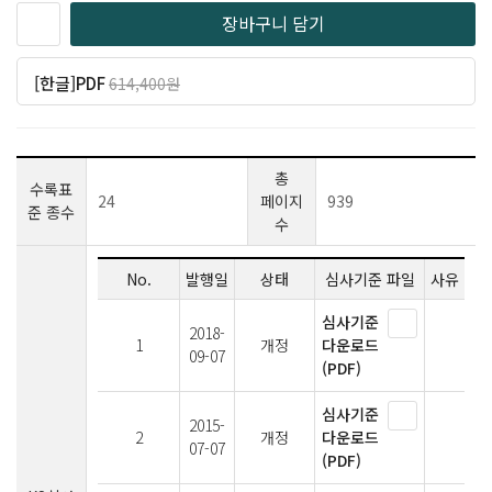
장바구니 담기
[한글]PDF
614,400원
일반 491,520원
(20% 할인)
총
수록표
24
페이지
939
준 종수
수
No.
발행일
상태
심사기준 파일
사유
심사기준
2018-
1
개정
다운로드
09-07
(PDF)
심사기준
2015-
2
개정
다운로드
07-07
(PDF)