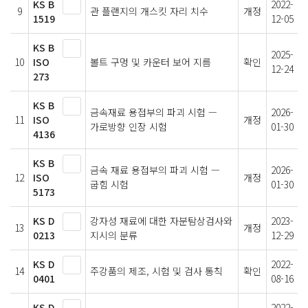
KS B
2022-
9
관 플랜지의 개스킷 자리 치수
개정
1519
12-05
KS B
2025-
10
ISO
볼트 구멍 및 카운터 보어 지름
확인
12-24
273
KS B
금속재료 용접부의 파괴 시험 —
2026-
11
ISO
개정
가로방향 인장 시험
01-30
4136
KS B
금속 재료 용접부의 파괴 시험 —
2026-
12
ISO
개정
굽힘 시험
01-30
5173
KS D
강자성 재료에 대한 자분탐상검사와
2023-
13
개정
0213
지시의 분류
12-29
KS D
2022-
14
주강품의 제조, 시험 및 검사 통칙
확인
0401
08-16
KS D
2022-