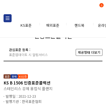
0
KS표준
해외표준
핸드북
온라
인증표준콜렉션
관심표준 등록 :
제공형태 더보기
표준업데이트 시 알림서비스
표준
판매
KS인증
KS B 1506 인증표준콜렉션
스테인리스 강제 용접식 플랜지
발행일 : 2021-12-23
발행기관 : 한국표준협회