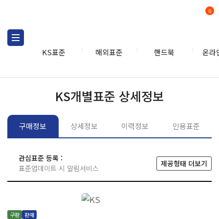
0
KS표준
해외표준
핸드북
온라
KS표준
KS표준검색
개별
KS개별표준 상세정보
구매정보
상세정보
이력정보
인용표준
관심표준 등록 :
제공형태 더보기
표준업데이트 시 알림서비스
구판
판매