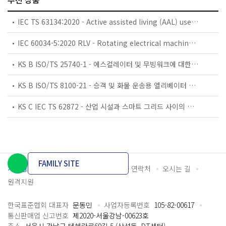
IEC TS 63134:2020 - Active assisted living (AAL) use cases
IEC 60034-5:2020 RLV - Rotating electrical machines - Part 5: Degrees of protection provided by the integral design of rotating electrical machines (IP code) - Classification
KS B ISO/TS 25740-1 - 에스컬레이터 및 무빙워크에 대한 안전요건 — 제1부: 세계공통 필수 안전요건(GESRs)
KS B ISO/TS 8100-21 - 승객 및 화물 운송용 엘리베이터 —제21부: 세계공통 필수안전요건(GESRs)을 충족하는 세계공통 안전 파라미터(GSPs)
KS C IEC TS 62872 - 산업 시설과 스마트 그리드 사이의 산업 공정 측정, 제어 및 자동화 시스템 인터페이스
FAMILY SITE
개인정보처리방침
이용약관
담당자 연락처
오시는 길
원격지원
한국표준협회 대표자
문동민
사업자등록번호
105-82-00617
통신판매업 신고번호
제2020-서울강남-00623호
주소
서울시 강남구 테헤란로69길 5 (삼성동, DT센터)