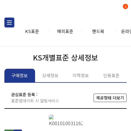
0
KS표준
해외표준
핸드북
온라
KS표준
KS표준검색
개별
KS개별표준 상세정보
구매정보
상세정보
이력정보
인용표준
관심표준 등록 :
제공형태 더보기
표준업데이트 시 알림서비스