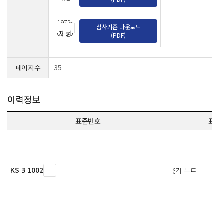
1972-
심사기준 다운로드
03-30
제정
(PDF)
페이지수
35
이력정보
표준번호
표
KS B 1002
6각 볼트