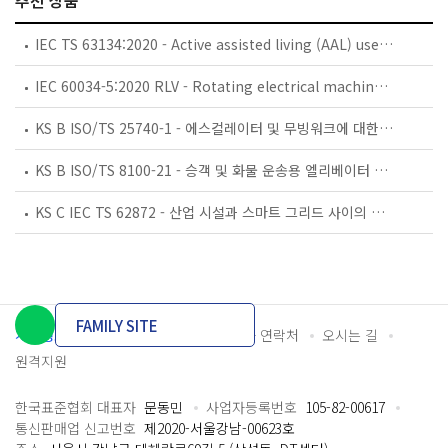
추천 상품
IEC TS 63134:2020 - Active assisted living (AAL) use cases
IEC 60034-5:2020 RLV - Rotating electrical machines - Part 5: Degrees of protection provided by the integral design of rotating electrical machines (IP code) - Classification
KS B ISO/TS 25740-1 - 에스컬레이터 및 무빙워크에 대한 안전요건 — 제1부: 세계공통 필수 안전요건(GESRs)
KS B ISO/TS 8100-21 - 승객 및 화물 운송용 엘리베이터 —제21부: 세계공통 필수안전요건(GESRs)을 충족하는 세계공통 안전 파라미터(GSPs)
KS C IEC TS 62872 - 산업 시설과 스마트 그리드 사이의 산업 공정 측정, 제어 및 자동화 시스템 인터페이스
FAMILY SITE
개인정보처리방침
이용약관
담당자 연락처
오시는 길
원격지원
한국표준협회 대표자
문동민
사업자등록번호
105-82-00617
통신판매업 신고번호
제2020-서울강남-00623호