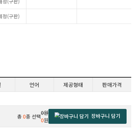
개정(구판)
제정(구판)
일
언어
제공형태
판매가격
0원
장바구니 담기
총
0
종 선택
0
원