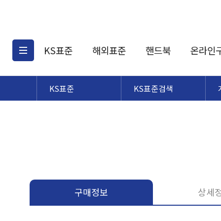
KS표준
해외표준
핸드북
온라인
KS표준
KS표준검색
KS표준검색
해외표준검색
KS
소개
AATCC
KS관련상품
해외표준관련상품
ASM
제공표준
DIN
KS인증심사기준
해외표준 견적의뢰
JSTRA
구입절차
TRA
국내단체표준
ISO심볼
구매정보
상세