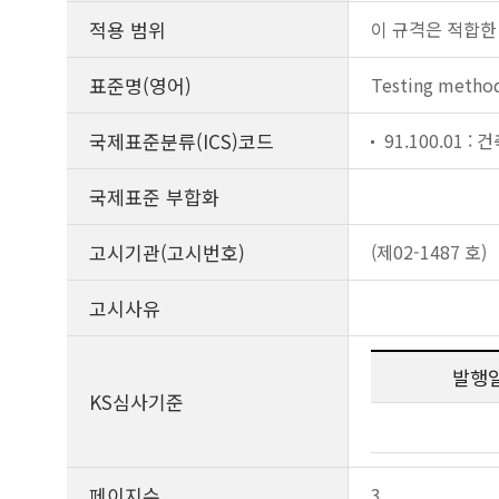
적용 범위
이 규격은 적합한
표준명(영어)
Testing method
국제표준분류(ICS)코드
91.100.01 :
국제표준 부합화
고시기관(고시번호)
(제02-1487 호)
고시사유
발행
KS심사기준
페이지수
3