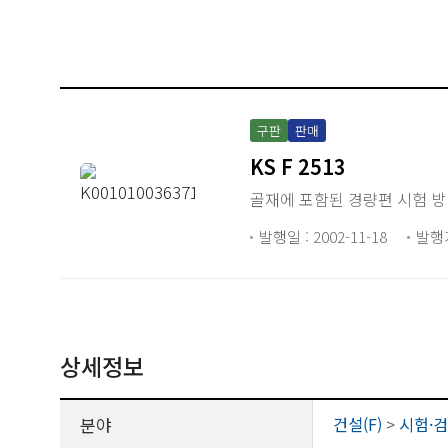
구판
판매
KS F 2513
골재에 포함된 경량편 시험 
발행일 : 2002-11-18
발행
상세정보
분야
건설(F)
>
시험·검