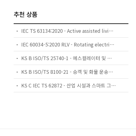
추천 상품
IEC TS 63134:2020 - Active assisted living (AAL) use cases
IEC 60034-5:2020 RLV - Rotating electrical machines - Part 5: Degrees of protection provided by the integral design of rotating electrical machines (IP code) - Classification
KS B ISO/TS 25740-1 - 에스컬레이터 및 무빙워크에 대한 안전요건 — 제1부: 세계공통 필수 안전요건(GESRs)
KS B ISO/TS 8100-21 - 승객 및 화물 운송용 엘리베이터 —제21부: 세계공통 필수안전요건(GESRs)을 충족하는 세계공통 안전 파라미터(GSPs)
KS C IEC TS 62872 - 산업 시설과 스마트 그리드 사이의 산업 공정 측정, 제어 및 자동화 시스템 인터페이스