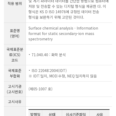
및 계기 파라미터 데이터를 간단한 방법으로 컴퓨터에
적용 범위
저장 및 전송할 수 있는 디지털 형식을 제공한 다. 이
형식은 KS D ISO 14976에 규정된 데이터 전송
형식을 보완하기 위해 고안된 것이다.
Surface chemical analysis - Information
표준명
format for static secondary-ion mass
(영어)
spectrometry
국제표준분
류(ICS)
71.040.40 : 화학 분석
코드
국제표준
ISO 22048:2004(IDT)
부합화
※ IDT:일치, MOD:수정, NEQ:일치하지 않음
고시기관
(제05-1007 호)
(고시번호)
고시사유
발행일
상태
심사기준파일
사유