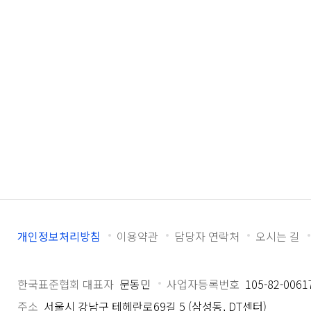
개인정보처리방침
이용약관
담당자 연락처
오시는 길
한국표준협회 대표자
문동민
사업자등록번호
105-82-0061
주소
서울시 강남구 테헤란로69길 5 (삼성동, DT센터)