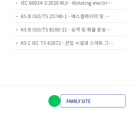
IEC 60034-5:2020 RLV - Rotating electrical machines - Part 5: Degrees of protection provided by the integral design of rotating electrical machines (IP code) - Classification
KS B ISO/TS 25740-1 - 에스컬레이터 및 무빙워크에 대한 안전요건 — 제1부: 세계공통 필수 안전요건(GESRs)
KS B ISO/TS 8100-21 - 승객 및 화물 운송용 엘리베이터 —제21부: 세계공통 필수안전요건(GESRs)을 충족하는 세계공통 안전 파라미터(GSPs)
KS C IEC TS 62872 - 산업 시설과 스마트 그리드 사이의 산업 공정 측정, 제어 및 자동화 시스템 인터페이스
FAMILY SITE