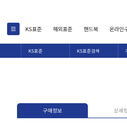
KS표준
해외표준
핸드북
온라인
KS표준
KS표준검색
KS표준검색
해외표준검색
KS
소개
AATCC
KS관련상품
해외표준관련상품
ASM
제공표준
DIN
KS인증심사기준
해외표준 견적의뢰
JSTRA
구입절차
TRA
국내단체표준
ISO심볼
구매정보
상세