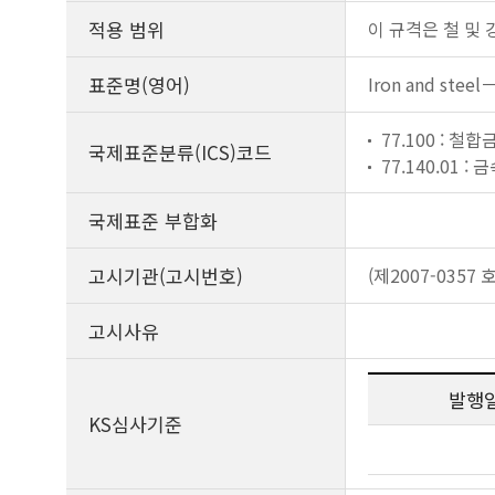
적용 범위
이 규격은 철 및 
표준명(영어)
Iron and steel
77.100 : 철합
국제표준분류(ICS)코드
77.140.01 :
국제표준 부합화
고시기관(고시번호)
(제2007-0357 호
고시사유
발행
KS심사기준