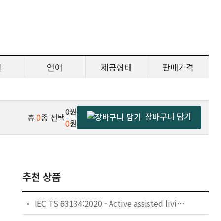
일
언어
제공형태
판매가격
0원
장바구니 담기
총
0
종 선택
0
원
추천 상품
IEC TS 63134:2020 - Active assisted living (AAL) use cases