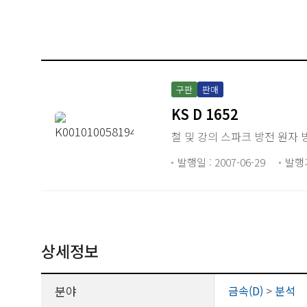
구판
판매
KS D 1652
철 및 강의 스파크 방전 원자 
발행일 : 2007-06-29
발행
상세정보
분야
금속(D)
>
분석