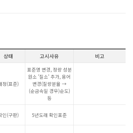
상태
고시사유
비고
표준명 변경, 정량 성분
원소 '질소' 추가, 용어
개정(표준)
변경(질량분율 →
(순금속일 경우)순도)
등
확인(구판)
5년도래 확인표준