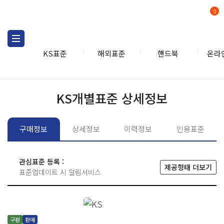
0
KS표준
해외표준
핸드북
온라
KS표준
KS표준검색
개별
KS개별표준 상세정보
구매정보
상세정보
이력정보
인용표준
관심표준 등록 :
제공형태 더보기
표준업데이트 시 알림서비스
구판
판매