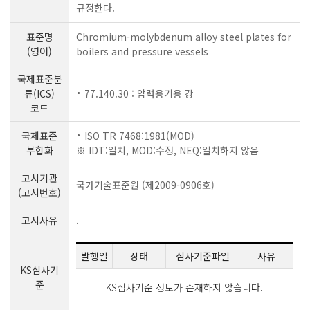
규정한다.
표준명
Chromium-molybdenum alloy steel plates for
(영어)
boilers and pressure vessels
국제표준분
류(ICS)
77.140.30 : 압력용기용 강
코드
국제표준
ISO TR 7468:1981(MOD)
부합화
※ IDT:일치, MOD:수정, NEQ:일치하지 않음
고시기관
국가기술표준원 (제2009-0906호)
(고시번호)
고시사유
.
발행일
상태
심사기준파일
사유
KS심사기
준
KS심사기준 정보가 존재하지 않습니다.