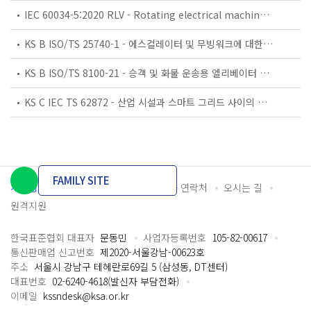
IEC 60034-5:2020 RLV - Rotating electrical machines - Part 5: Degrees of protection provided by the integral design of rotating electrical machines (IP code) - Classification
KS B ISO/TS 25740-1 - 에스컬레이터 및 무빙워크에 대한 안전요건 — 제1부: 세계공통 필수 안전요건(GESRs)
KS B ISO/TS 8100-21 - 승객 및 화물 운송용 엘리베이터 —제21부: 세계공통 필수안전요건(GESRs)을 충족하는 세계공통 안전 파라미터(GSPs)
KS C IEC TS 62872 - 산업 시설과 스마트 그리드 사이의 산업 공정 측정, 제어 및 자동화 시스템 인터페이스
FAMILY SITE
개인정보처리방침
이용약관
담당자 연락처
오시는 길
원격지원
한국표준협회 대표자
문동민
사업자등록번호
105-82-00617
통신판매업 신고번호
제2020-서울강남-00623호
주소
서울시 강남구 테헤란로69길 5 (삼성동, DT센터)
대표번호
02-6240-4618(발신자 부담전화)
이메일
kssndesk@ksa.or.kr