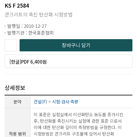
KS F 2584
콘크리트의 촉진 탄산화 시험방법
발행일 : 2010-12-27
발행기관 : 한국표준협회
장바구니 담기
[한글]PDF 6,400원
상세정보
분야
건설(F)
>
시험·검사·측량
이 표준은 실험실에서 이산화탄소 농도를 증가시킨
후, 탄산화를 촉진시키는 실험에 관한 표준 으로서
이에 대한 탄산화 깊이의 측정방법을 규정한다. 이
적용 범위
시험방법은 콘크리트 구조물에 있어서 탄산화