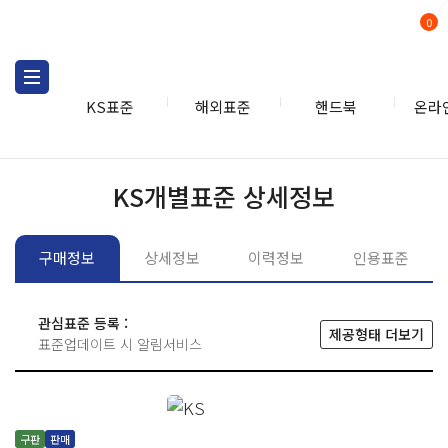
0
KS표준
해외표준
핸드북
온라
KS표준
KS표준검색
개별
KS개별표준 상세정보
구매정보
상세정보
이력정보
인용표준
관심표준 등록 :
제공형태 더보기
표준업데이트 시 알림서비스
구판
판매