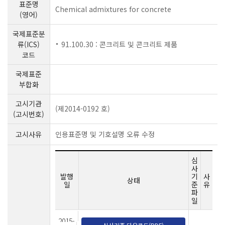
표준명
Chemical admixtures for concrete
(영어)
국제표준분
류(ICS)
91.100.30 : 콘크리트 및 콘크리트 제품
코드
국제표준
부합화
고시기관
(제2014-0192 호)
(고시번호)
고시사유
인용표준명 및 기호설명 오류 수정
심
사
발행
기
사
상태
일
준
유
파
일
2015-