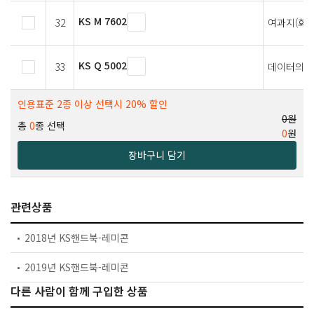
KS M 7602
32
여과지(화학
KS Q 5002
33
데이터의 
인용표준 2종 이상 선택시 20% 할인
0원
총
0
종 선택
0
원
장바구니 담기
관련상품
2018년 KS핸드북-레미콘
2019년 KS핸드북-레미콘
다른 사람이 함께 구입한 상품