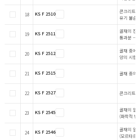
콘크리트용
KS F 2510
18
유기 불순물
골재의 잔 입
KS F 2511
19
통과분 —
골재 중에 
KS F 2512
20
양의 시험
KS F 2515
21
골재 중의 
KS F 2527
22
콘크리트용
골재의 알칼
KS F 2545
23
(화학적 방
골재의 알칼
KS F 2546
24
(모르타르봉