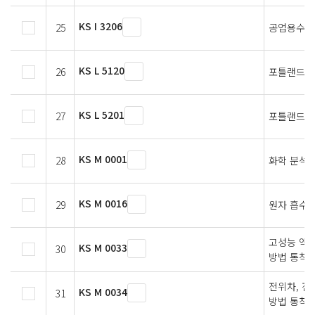
KS I 3206
25
공업용수의
KS L 5120
26
포틀랜드 시
KS L 5201
27
포틀랜드 
KS M 0001
28
화학 분석 
KS M 0016
29
원자 흡수 
고성능 액
KS M 0033
30
방법 통칙
전위차, 전
KS M 0034
31
방법 통칙