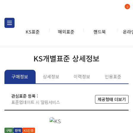
0
KS표준
해외표준
핸드북
온라
KS표준
KS표준검색
개별
KS개별표준 상세정보
구매정보
상세정보
이력정보
인용표준
관심표준 등록 :
제공형태 더보기
표준업데이트 시 알림서비스
구판
판매
KS인증