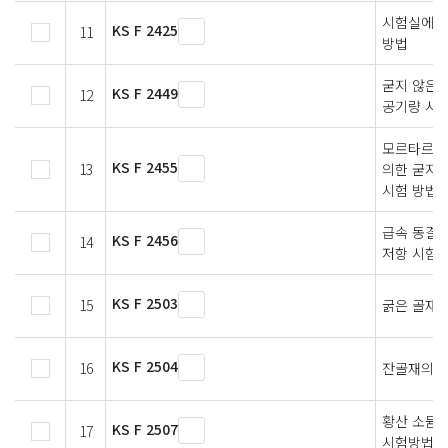
시험실에서
KS F 2425
11
방법
굳지 않은 
KS F 2449
12
공기량 시
모르타르와
KS F 2455
13
의한 굳지 
시험 방법
급속 동결 
KS F 2456
14
저항 시험
KS F 2503
15
굵은 골재의
KS F 2504
16
잔골재의 밀
황산 소듐을
KS F 2507
17
시험방법