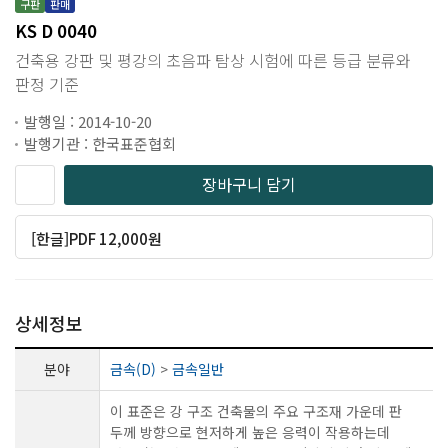
구판
판매
KS D 0040
건축용 강판 및 평강의 초음파 탐상 시험에 따른 등급 분류와
판정 기준
발행일 : 2014-10-20
발행기관 : 한국표준협회
장바구니 담기
[한글]PDF 12,000원
상세정보
분야
금속(D)
>
금속일반
이 표준은 강 구조 건축물의 주요 구조재 가운데 판
두께 방향으로 현저하게 높은 응력이 작용하는데