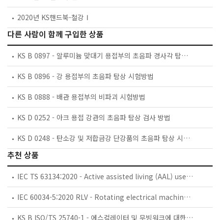
2020년 KS핸드북-철강Ⅰ
다른 사람이 함께 구입한 상품
KS B 0897 - 알루미늄 맞대기 용접부의 초음파 경사각 탐상 시험방법
KS B 0896 - 강 용접부의 초음파 탐상 시험방법
KS B 0888 - 배관 용접부의 비파괴 시험방법
KS D 0252 - 아크 용접 강관의 초음파 탐상 검사 방법
KS D 0248 - 탄소강 및 저합금강 단강품의 초음파 탐상 시험방법
추천 상품
IEC TS 63134:2020 - Active assisted living (AAL) use cases
IEC 60034-5:2020 RLV - Rotating electrical machines - Part 5: Degrees of protection provided by the integral design of rotating electrical machines (IP code) - Classification
KS B ISO/TS 25740-1 - 에스컬레이터 및 무빙워크에 대한 안전요건 — 제1부: 세계공통 필수 안전요건(GESRs)