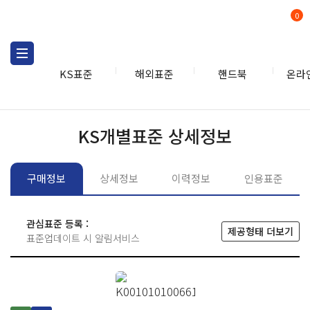
0
KS표준
해외표준
핸드북
온라
KS표준
KS표준검색
개별
KS개별표준 상세정보
구매정보
상세정보
이력정보
인용표준
관심표준 등록 :
제공형태 더보기
표준업데이트 시 알림서비스