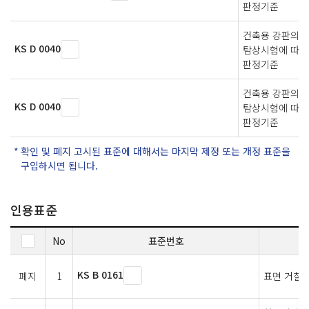
판정기준
건축용 강판의 
KS D 0040
탐상시험에 따른
판정기준
건축용 강판의 
KS D 0040
탐상시험에 따른
판정기준
확인 및 폐지 고시된 표준에 대해서는 마지막 제정 또는 개정 표준을
구입하시면 됩니다.
인용표준
No
표준번호
KS B 0161
폐지
1
표면 거칠기