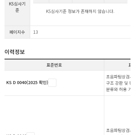
KS심사기
준
KS심사기준 정보가 존재하지 않습니다.
페이지수
13
이력정보
표준번호
표
초음파탐상검사에
KS D 0040(2025 확인)
구조 강판 및 평
분류와 허용 기
초음파탐상검사에