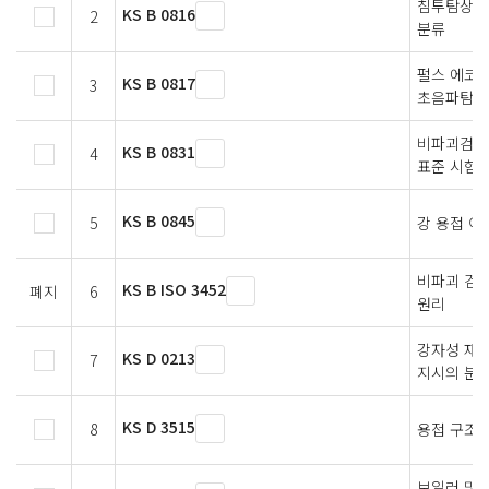
침투탐상검사
KS B 0816
2
분류
펄스 에코법
KS B 0817
3
초음파탐상
비파괴검사
KS B 0831
4
표준 시험
KS B 0845
5
강 용접 
비파괴 검
KS B ISO 3452
폐지
6
원리
강자성 재
KS D 0213
7
지시의 분
KS D 3515
8
용접 구조용
보일러 및 