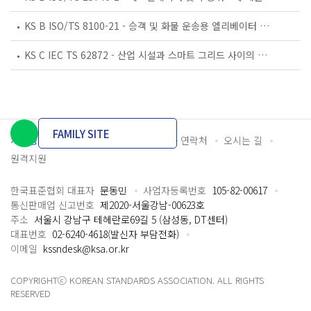
KS B ISO/TS 8100-21 - 승객 및 화물 운송용 엘리베이터 —제21부: 세계공통 필수안전요건(GESRs)을 충족하는 세계공통 안전 파라미터(GSPs)
KS C IEC TS 62872 - 산업 시설과 스마트 그리드 사이의 산업 공정 측정, 제어 및 자동화 시스템 인터페이스
FAMILY SITE
개인정보처리방침
이용약관
담당자 연락처
오시는 길
원격지원
한국표준협회 대표자
문동민
사업자등록번호
105-82-00617
통신판매업 신고번호
제2020-서울강남-00623호
주소
서울시 강남구 테헤란로69길 5 (삼성동, DT센터)
대표번호
02-6240-4618(발신자 부담전화)
이메일
kssndesk@ksa.or.kr
COPYRIGHTⓒ KOREAN STANDARDS ASSOCIATION. ALL RIGHTS
RESERVED