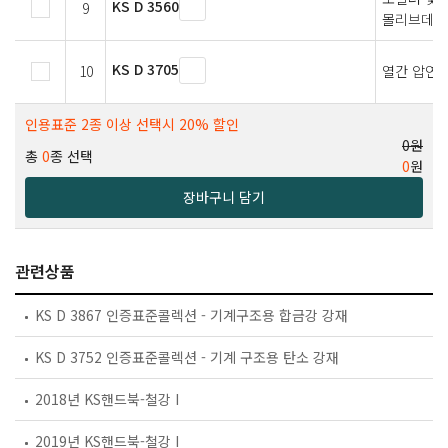
KS D 3560
9
몰리브데넘
KS D 3705
10
열간 압연 
인용표준 2종 이상 선택시 20% 할인
0원
총
0
종 선택
0
원
장바구니 담기
관련상품
KS D 3867 인증표준콜렉션 - 기계구조용 합금강 강재
KS D 3752 인증표준콜렉션 - 기계 구조용 탄소 강재
2018년 KS핸드북-철강 I
2019년 KS핸드북-철강 I