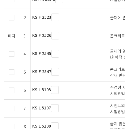
KS F 2523
2
골재에 관한
KS F 2526
폐지
3
콘크리트용
골재의 알칼
KS F 2545
4
(화학적 방
콘크리트 
KS F 2547
5
잠재 반응
수경성 시
KS L 5105
6
시험방법
시멘트의 
KS L 5107
7
시험방법
굳지 않은 
KS L 5109
8