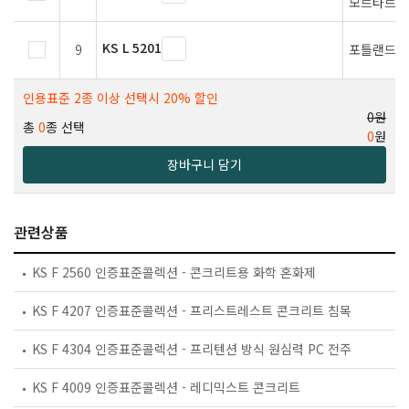
모르타르의
KS L 5201
9
포틀랜드 
인용표준 2종 이상 선택시 20% 할인
0원
총
0
종 선택
0
원
장바구니 담기
관련상품
KS F 2560 인증표준콜렉션 - 콘크리트용 화학 혼화제
KS F 4207 인증표준콜렉션 - 프리스트레스트 콘크리트 침목
KS F 4304 인증표준콜렉션 - 프리텐션 방식 원심력 PC 전주
KS F 4009 인증표준콜렉션 - 레디믹스트 콘크리트