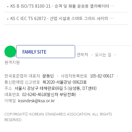
KS B ISO/TS 8100-21 - 승객 및 화물 운송용 엘리베이터 —제21부: 세계공통 필수안전요건(GESRs)을 충족하는 세계공통 안전 파라미터(GSPs)
KS C IEC TS 62872 - 산업 시설과 스마트 그리드 사이의 산업 공정 측정, 제어 및 자동화 시스템 인터페이스
FAMILY SITE
개인정보처리방침
이용약관
담당자 연락처
오시는 길
원격지원
한국표준협회 대표자
문동민
사업자등록번호
105-82-00617
통신판매업 신고번호
제2020-서울강남-00623호
주소
서울시 강남구 테헤란로69길 5 (삼성동, DT센터)
대표번호
02-6240-4618(발신자 부담전화)
이메일
kssndesk@ksa.or.kr
COPYRIGHTⓒ KOREAN STANDARDS ASSOCIATION. ALL RIGHTS
RESERVED