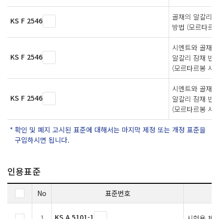
골재의 알칼리 
KS F 2546
방법 (모르타르 
시멘트와 골재의
KS F 2546
알칼리 잠재 반응
(모르타르봉 시험
시멘트와 골재의
KS F 2546
알칼리 잠재 반응
(모르타르봉 시험
확인 및 폐지 고시된 표준에 대해서는 마지막 제정 또는 개정 표준을
구입하시면 됩니다.
인용표준
No
표준번호
KS A 5101-1
1
시험용 체 