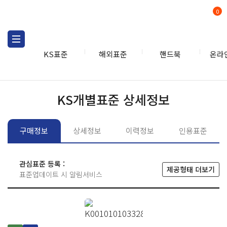
0
KS표준
해외표준
핸드북
온라
KS표준
KS표준검색
개별
KS개별표준 상세정보
구매정보
상세정보
이력정보
인용표준
관심표준 등록 :
제공형태 더보기
표준업데이트 시 알림서비스