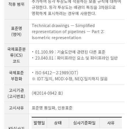
추가하여 등각 투상도에 적용하는 보충 규칙에 대하여
적용 범위
규정한다. 등각 투상도는 배관의 특징을 3차원으로
명확하게 표시하려는 경우에 사용한다.
Technical drawings — Simplified
표준명
representation of pipelines — Part 2:
(영어)
Isometric representation
국제표준분
01.100.99 : 기술도안에 관련된 다른 표준
류(ICS)
23.040.01 : 파이프라인 요소 및 파이프라인 일반
코드
국제표준
ISO 6412－2:1989(IDT)
부합화
※ IDT:일치, MOD:수정, NEQ:일치하지 않음
고시기관
(제2014-0942 호)
(고시번호)
고시사유
표준명 통일화, 인용표준
발행일
상태
심사기준파일
사유
KS심사기