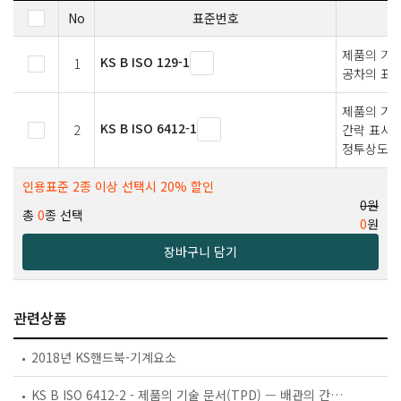
No
표준번호
제품의 기술
KS B ISO 129-1
1
공차의 표시
제품의 기술
KS B ISO 6412-1
2
간략 표시 
정투상도
인용표준 2종 이상 선택시 20% 할인
0원
총
0
종 선택
0
원
장바구니 담기
관련상품
2018년 KS핸드북-기계요소
KS B ISO 6412-2 - 제품의 기술 문서(TPD) — 배관의 간략 표시 — 제2부: 등각 투상도