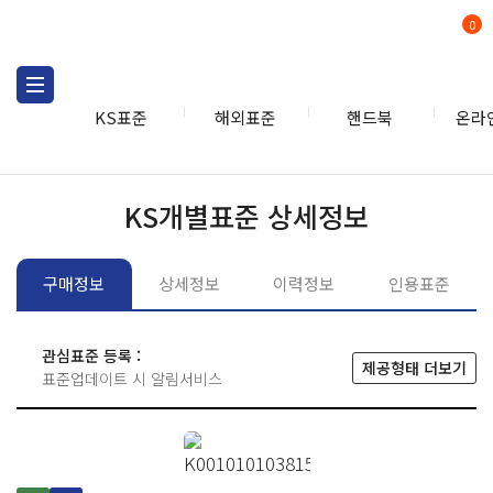
0
KS표준
해외표준
핸드북
온라
KS표준
KS표준검색
개별
KS개별표준 상세정보
구매정보
상세정보
이력정보
인용표준
관심표준 등록 :
제공형태 더보기
표준업데이트 시 알림서비스