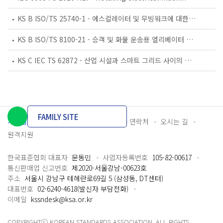
KS B ISO/TS 25740-1 - 에스컬레이터 및 무빙워크에 대한 안전요건 — 제1부: 세계공통 필수 안전요건(GESRs)
KS B ISO/TS 8100-21 - 승객 및 화물 운송용 엘리베이터 —제21부: 세계공통 필수안전요건(GESRs)을 충족하는 세계공통 안전 파라미터(GSPs)
KS C IEC TS 62872 - 산업 시설과 스마트 그리드 사이의 산업 공정 측정, 제어 및 자동화 시스템 인터페이스
FAMILY SITE
개인정보처리방침
이용약관
담당자 연락처
오시는 길
원격지원
한국표준협회 대표자
문동민
사업자등록번호
105-82-00617
통신판매업 신고번호
제2020-서울강남-00623호
주소
서울시 강남구 테헤란로69길 5 (삼성동, DT센터)
대표번호
02-6240-4618(발신자 부담전화)
이메일
kssndesk@ksa.or.kr
COPYRIGHTⓒ KOREAN STANDARDS ASSOCIATION. ALL RIGHTS