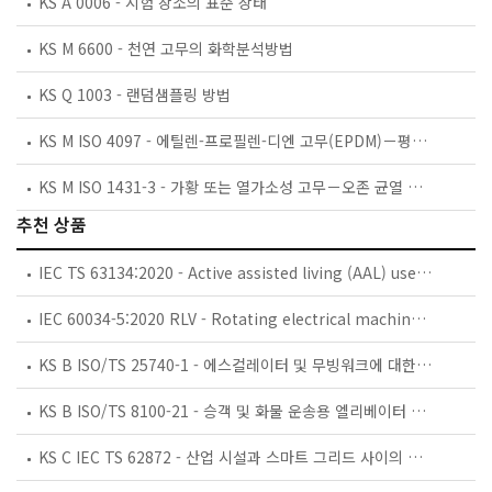
KS A 0006 - 시험 장소의 표준 상태
KS M 6600 - 천연 고무의 화학분석방법
KS Q 1003 - 랜덤샘플링 방법
KS M ISO 4097 - 에틸렌-프로필렌-디엔 고무(EPDM)－평가 절차
KS M ISO 1431-3 - 가황 또는 열가소성 고무－오존 균열 저항－제3부：실험실 시험 챔버에서 오존 농도 측정을 위한 기준 및 대안 방법
추천 상품
IEC TS 63134:2020 - Active assisted living (AAL) use cases
IEC 60034-5:2020 RLV - Rotating electrical machines - Part 5: Degrees of protection provided by the integral design of rotating electrical machines (IP code) - Classification
KS B ISO/TS 25740-1 - 에스컬레이터 및 무빙워크에 대한 안전요건 — 제1부: 세계공통 필수 안전요건(GESRs)
KS B ISO/TS 8100-21 - 승객 및 화물 운송용 엘리베이터 —제21부: 세계공통 필수안전요건(GESRs)을 충족하는 세계공통 안전 파라미터(GSPs)
KS C IEC TS 62872 - 산업 시설과 스마트 그리드 사이의 산업 공정 측정, 제어 및 자동화 시스템 인터페이스