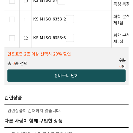
KS M ISO 37
10
특성 측정
화학 분석용
KS M ISO 6353-2
11
제1집
화학 분석용
KS M ISO 6353-3
12
제2집
인용표준 2종 이상 선택시 20% 할인
0원
총
0
종 선택
0
원
장바구니 담기
관련상품
관련상품이 존재하지 않습니다.
다른 사람이 함께 구입한 상품