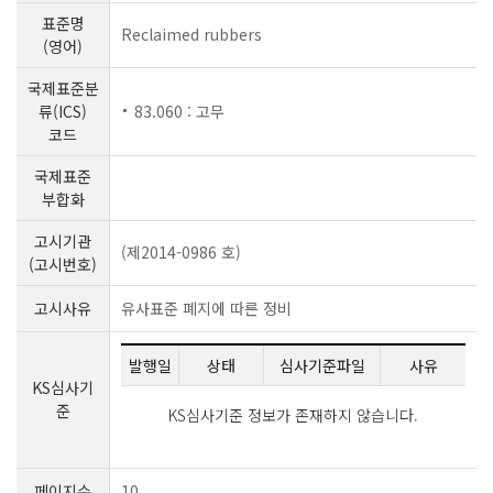
표준명
Reclaimed rubbers
(영어)
국제표준분
류(ICS)
83.060 : 고무
코드
국제표준
부합화
고시기관
(제2014-0986 호)
(고시번호)
고시사유
유사표준 폐지에 따른 정비
발행일
상태
심사기준파일
사유
KS심사기
준
KS심사기준 정보가 존재하지 않습니다.
페이지수
10