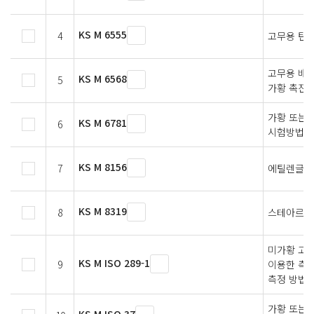
KS M 6555
4
고무용 탄
고무용 배
KS M 6568
5
가황 촉진제
가황 또는 
KS M 6781
6
시험방법 
KS M 8156
7
에틸렌글리
KS M 8319
8
스테아르산(
미가황 고무
KS M ISO 289-1
9
이용한 측정
측정 방법
가황 또는 