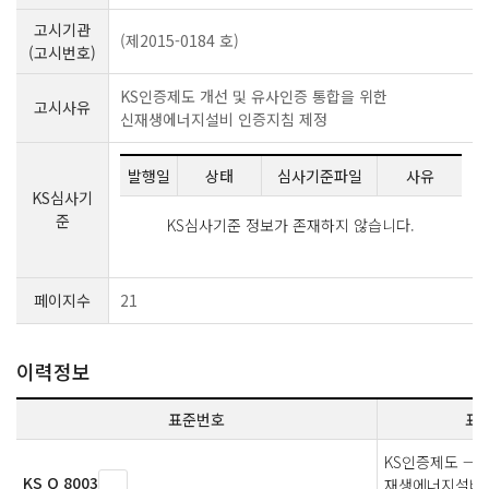
고시기관
(제2015-0184 호)
(고시번호)
KS인증제도 개선 및 유사인증 통합을 위한
고시사유
신재생에너지설비 인증지침 제정
발행일
상태
심사기준파일
사유
KS심사기
준
KS심사기준 정보가 존재하지 않습니다.
페이지수
21
이력정보
표준번호
표
KS인증제도 — 
KS Q 8003
재생에너지설비