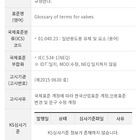
규정한다.
표준명
Glossary of terms for valves
(영어)
국제표준분
류(ICS)
01.040.23 : 일반용도용 유체 및 요소 (용어)
코드
국제표준
IEC 534-1(NEQ)
부합화
※ IDT:일치, MOD:수정, NEQ:일치하지 않음
고시기관
(제2015-0630 호)
(고시번호)
국제표준 개정에 따라 한국산업표준 개정,인용표준
고시사유
변경 및 문구 수정 개정
발행일
상태
심사기준파일
사유
KS심사기
준
KS심사기준 정보가 존재하지 않습니다.