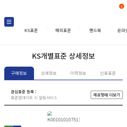
0
KS표준
해외표준
핸드북
온라
KS표준
KS표준검색
개별
KS개별표준 상세정보
구매정보
상세정보
이력정보
인용표준
관심표준 등록 :
제공형태 더보기
표준업데이트 시 알림서비스