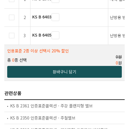
KS B 6403
2
난방용 방
KS B 6405
3
난방용 방
인용표준 2종 이상 선택시 20% 할인
0원
총
0
종 선택
0
원
장바구니 담기
관련상품
KS B 2361 인증표준콜렉션 - 주강 플랜지형 밸브
KS B 2350 인증표준콜렉션 - 주철밸브