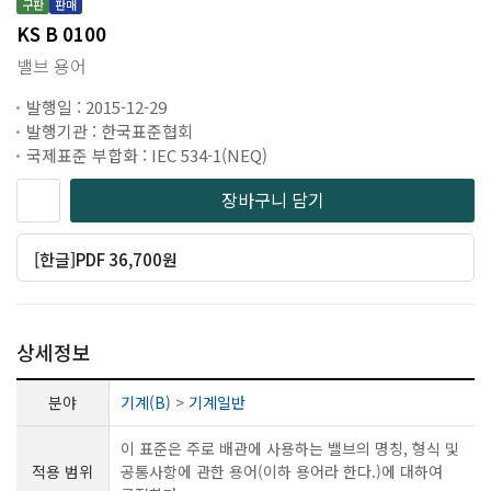
구판
판매
KS B 0100
밸브 용어
발행일 : 2015-12-29
발행기관 : 한국표준협회
국제표준 부합화 : IEC 534-1(NEQ)
장바구니 담기
[한글]PDF 36,700원
상세정보
분야
기계(B)
>
기계일반
이 표준은 주로 배관에 사용하는 밸브의 명칭, 형식 및
적용 범위
공통사항에 관한 용어(이하 용어라 한다.)에 대하여