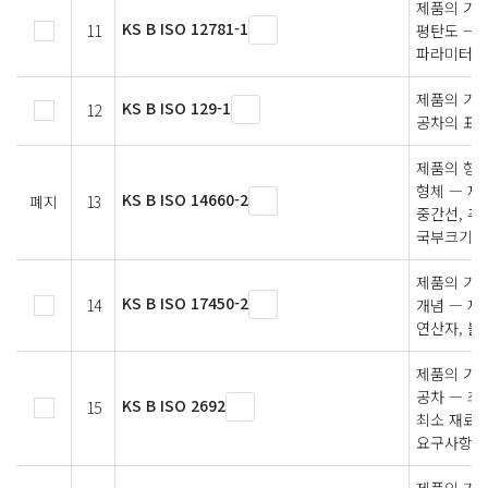
제품의 기하
KS B ISO 12781-1
11
평탄도 — 
파라미터
제품의 기술
KS B ISO 129-1
12
공차의 표시
제품의 형상
형체 — 제
KS B ISO 14660-2
폐지
13
중간선, 추
국부크기
제품의 기하
KS B ISO 17450-2
14
개념 — 제2
연산자, 불
제품의 기하
공차 — 최
KS B ISO 2692
15
최소 재료 
요구사항(R