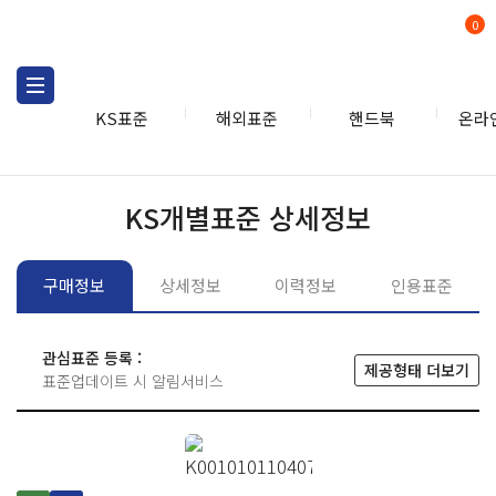
0
KS표준
해외표준
핸드북
온라
KS표준
KS표준검색
개별
KS개별표준 상세정보
구매정보
상세정보
이력정보
인용표준
관심표준 등록 :
제공형태 더보기
표준업데이트 시 알림서비스