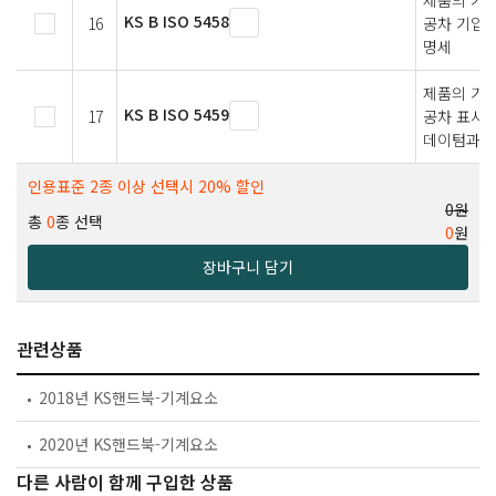
제품의 기하
KS B ISO 5458
16
공차 기입 
명세
제품의 기하
KS B ISO 5459
17
공차 표시 
데이텀과 
인용표준 2종 이상 선택시 20% 할인
0원
총
0
종 선택
0
원
장바구니 담기
관련상품
2018년 KS핸드북-기계요소
2020년 KS핸드북-기계요소
다른 사람이 함께 구입한 상품