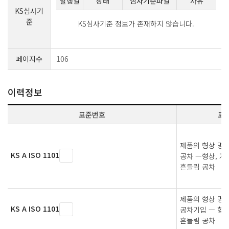
발행일
상태
심사기준파일
사유
KS심사기
준
KS심사기준 정보가 존재하지 않습니다.
페이지수
106
이력정보
표준번호
표
제품의 형상 명세(
KS A ISO 1101
공차 —형상, 자
흔들림 공차
제품의 형상 명세(
KS A ISO 1101
공차기입 — 형상
흔들림 공차