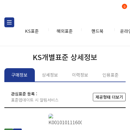
0
KS표준
해외표준
핸드북
온라
KS표준
KS표준검색
개별
KS개별표준 상세정보
구매정보
상세정보
이력정보
인용표준
관심표준 등록 :
제공형태 더보기
표준업데이트 시 알림서비스