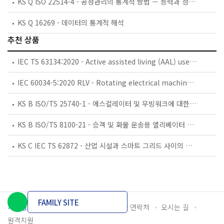
KS Q ISO 22514-4 - 공정관리의 통계적 방법 — 능력과 성능 — 제4부: 공정능력 추정 및 성능 측정
KS Q 16269 - 데이터의 통계적 해석
추천 상품
IEC TS 63134:2020 - Active assisted living (AAL) use cases
IEC 60034-5:2020 RLV - Rotating electrical machines - Part 5: Degrees of protection provided by the integral design of rotating electrical machines (IP code) - Classification
KS B ISO/TS 25740-1 - 에스컬레이터 및 무빙워크에 대한 안전요건 — 제1부: 세계공통 필수 안전요건(GESRs)
KS B ISO/TS 8100-21 - 승객 및 화물 운송용 엘리베이터 —제21부: 세계공통 필수안전요건(GESRs)을 충족하는 세계공통 안전 파라미터(GSPs)
KS C IEC TS 62872 - 산업 시설과 스마트 그리드 사이의 산업 공정 측정, 제어 및 자동화 시스템 인터페이스
FAMILY SITE
개인정보처리방침
이용약관
담당자 연락처
오시는 길
원격지원