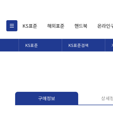
KS표준
해외표준
핸드북
온라인
KS표준
KS표준검색
KS표준검색
해외표준검색
KS
소개
AATCC
KS관련상품
해외표준관련상품
ASM
제공표준
DIN
KS인증심사기준
해외표준 견적의뢰
JSTRA
구입절차
TRA
국내단체표준
ISO심볼
구매정보
상세