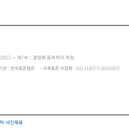
(DSC) — 제7부：결정화 동력학의 측정
기관 : 한국표준협회
국제표준 부합화 : ISO 11357-7:2015(IDT)
틱·사진재료