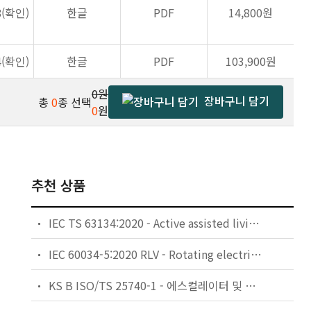
8(확인)
한글
PDF
14,800원
4(확인)
한글
PDF
103,900원
0원
장바구니 담기
총
0
종 선택
0
원
추천 상품
IEC TS 63134:2020 - Active assisted living (AAL) use cases
IEC 60034-5:2020 RLV - Rotating electrical machines - Part 5: Degrees of protection provided by the integral design of rotating electrical machines (IP code) - Classification
KS B ISO/TS 25740-1 - 에스컬레이터 및 무빙워크에 대한 안전요건 — 제1부: 세계공통 필수 안전요건(GESRs)