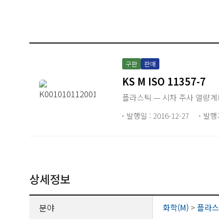
구판
판매
KS M ISO 11357-7
플라스틱 — 시차 주사 열량계
발행일 : 2016-12-27
발행
상세정보
분야
화학(M)
>
플라스