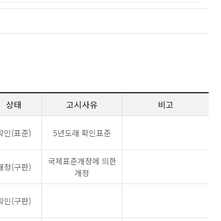
상태
고시사유
비고
확인(표준)
5년도래 확인표준
국제표준개정에 의한
개정(구판)
개정
확인(구판)