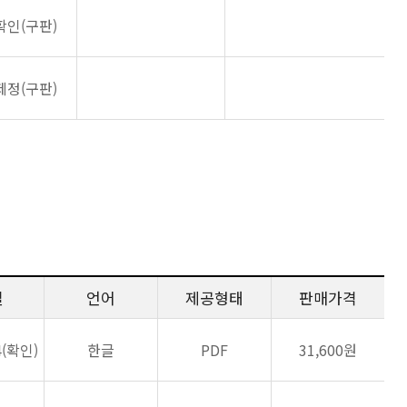
확인(구판)
제정(구판)
일
언어
제공형태
판매가격
4(확인)
한글
PDF
31,600원