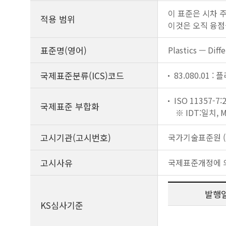
이 표준은 시차 
적용 범위
이것은 오직 융점
표준명(영어)
Plastics — Diff
국제표준분류(ICS)코드
83.080.01 :
ISO 11357-7:
국제표준 부합화
※ IDT:일치,
고시기관(고시번호)
국가기술표준원 (제
고시사유
국제표준개정에 
발행
KS심사기준