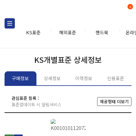
0
KS표준
해외표준
핸드북
온라
KS표준
KS표준검색
개별
KS개별표준 상세정보
구매정보
상세정보
이력정보
인용표준
관심표준 등록 :
제공형태 더보기
표준업데이트 시 알림서비스