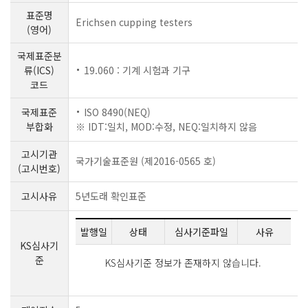
표준명
Erichsen cupping testers
(영어)
국제표준분
류(ICS)
19.060 : 기계 시험과 기구
코드
국제표준
ISO 8490(NEQ)
부합화
※ IDT:일치, MOD:수정, NEQ:일치하지 않음
고시기관
국가기술표준원 (제2016-0565 호)
(고시번호)
고시사유
5년도래 확인표준
발행일
상태
심사기준파일
사유
KS심사기
준
KS심사기준 정보가 존재하지 않습니다.