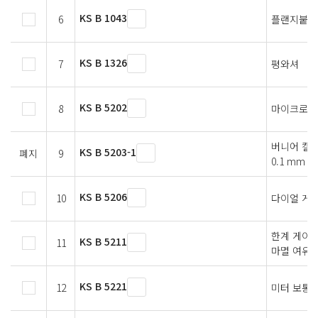
KS B 1043
6
플랜지붙이 
KS B 1326
7
평와셔
KS B 5202
8
마이크로미
버니어 캘
KS B 5203-1
폐지
9
0.1 mm 및
KS B 5206
10
다이얼 게
한계 게이
KS B 5211
11
마멸 여유
KS B 5221
12
미터 보통 