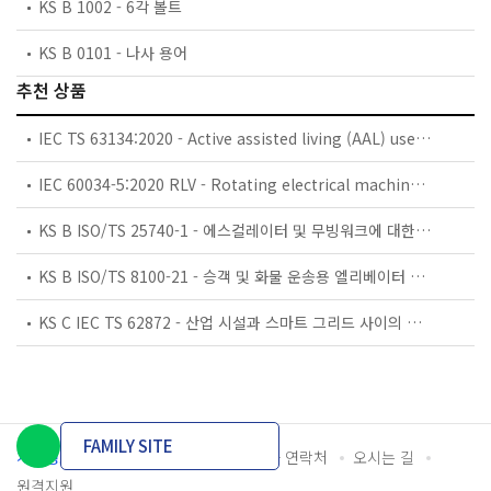
KS B 1002 - 6각 볼트
KS B 0101 - 나사 용어
추천 상품
IEC TS 63134:2020 - Active assisted living (AAL) use cases
IEC 60034-5:2020 RLV - Rotating electrical machines - Part 5: Degrees of protection provided by the integral design of rotating electrical machines (IP code) - Classification
KS B ISO/TS 25740-1 - 에스컬레이터 및 무빙워크에 대한 안전요건 — 제1부: 세계공통 필수 안전요건(GESRs)
KS B ISO/TS 8100-21 - 승객 및 화물 운송용 엘리베이터 —제21부: 세계공통 필수안전요건(GESRs)을 충족하는 세계공통 안전 파라미터(GSPs)
KS C IEC TS 62872 - 산업 시설과 스마트 그리드 사이의 산업 공정 측정, 제어 및 자동화 시스템 인터페이스
FAMILY SITE
개인정보처리방침
이용약관
담당자 연락처
오시는 길
원격지원