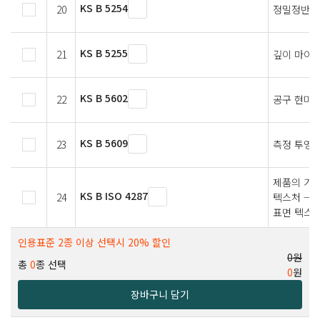
KS B 5254
20
정밀정반
KS B 5255
21
깊이 마이
KS B 5602
22
공구 현미
KS B 5609
23
측정 투영
제품의 기하
KS B ISO 4287
24
텍스처 — 
표면 텍스
인용표준 2종 이상 선택시 20% 할인
0원
총
0
종 선택
0
원
장바구니 담기