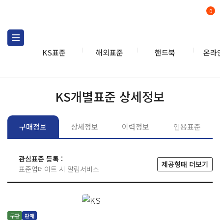
0
KS표준
해외표준
핸드북
온라
KS표준
KS표준검색
개별
KS개별표준 상세정보
구매정보
상세정보
이력정보
인용표준
관심표준 등록 :
제공형태 더보기
표준업데이트 시 알림서비스
구판
판매