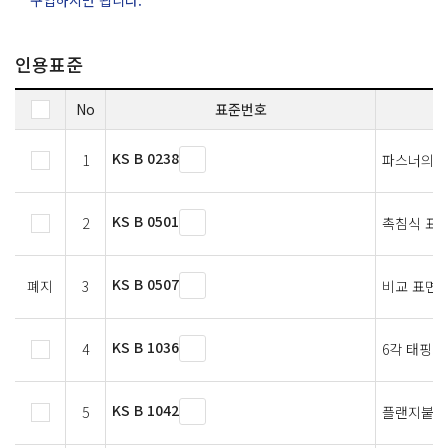
인용표준
No
표준번호
KS B 0238
1
파스너의 
KS B 0501
2
촉침식 표
KS B 0507
폐지
3
비교 표면 
KS B 1036
4
6각 태핑 
KS B 1042
5
플랜지붙이 