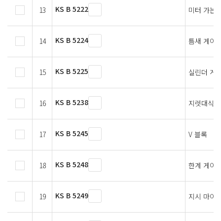
KS B 5222
13
미터 가는 
KS B 5224
14
틈새 게이
KS B 5225
15
실린더 게
KS B 5238
16
지렛대식 
KS B 5245
17
V 블록
KS B 5248
18
한계 게이
KS B 5249
19
지시 마이