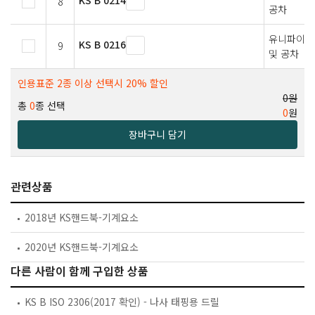
KS B 0214
8
공차
유니파이 가
KS B 0216
9
및 공차
인용표준 2종 이상 선택시 20% 할인
0원
총
0
종 선택
0
원
장바구니 담기
관련상품
2018년 KS핸드북-기계요소
2020년 KS핸드북-기계요소
다른 사람이 함께 구입한 상품
KS B ISO 2306(2017 확인) - 나사 태핑용 드릴