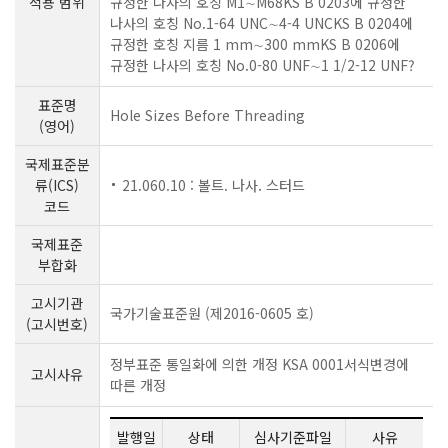
적용 범위
규정한 나사의 호칭 M1∼M68KS B 0203에 규정한
나사의 호칭 No.1-64 UNC∼4-4 UNCKS B 0204에
규정한 호칭 지름 1 mm∼300 mmKS B 0206에
규정한 나사의 호칭 No.0-80 UNF∼1 1/2-12 UNF?
표준명
Hole Sizes Before Threading
(영어)
국제표준분
류(ICS)
21.060.10 : 볼트. 나사. 스터드
코드
국제표준
부합화
고시기관
국가기술표준원 (제2016-0605 호)
(고시번호)
정부표준 통일화에 의한 개정 KSA 0001서식변경에
고시사유
따른 개정
발행일
상태
심사기준파일
사유