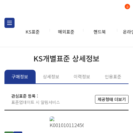
0
KS표준
해외표준
핸드북
온라
KS표준
KS표준검색
개별
KS개별표준 상세정보
구매정보
상세정보
이력정보
인용표준
관심표준 등록 :
제공형태 더보기
표준업데이트 시 알림서비스