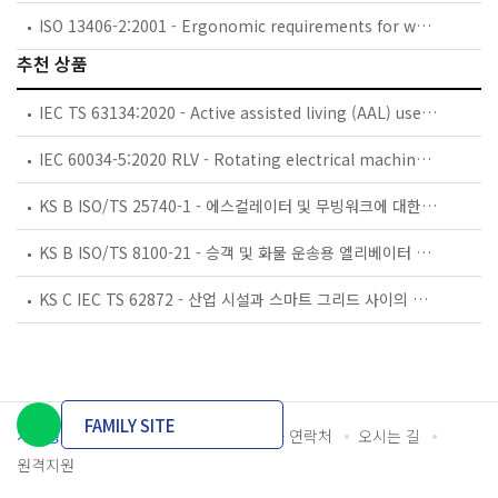
ISO 13406-2:2001 - Ergonomic requirements for work with visual displays based on flat panels -- Part 2: Ergonomic requirements for flat panel displays
추천 상품
IEC TS 63134:2020 - Active assisted living (AAL) use cases
IEC 60034-5:2020 RLV - Rotating electrical machines - Part 5: Degrees of protection provided by the integral design of rotating electrical machines (IP code) - Classification
KS B ISO/TS 25740-1 - 에스컬레이터 및 무빙워크에 대한 안전요건 — 제1부: 세계공통 필수 안전요건(GESRs)
KS B ISO/TS 8100-21 - 승객 및 화물 운송용 엘리베이터 —제21부: 세계공통 필수안전요건(GESRs)을 충족하는 세계공통 안전 파라미터(GSPs)
KS C IEC TS 62872 - 산업 시설과 스마트 그리드 사이의 산업 공정 측정, 제어 및 자동화 시스템 인터페이스
FAMILY SITE
개인정보처리방침
이용약관
담당자 연락처
오시는 길
원격지원