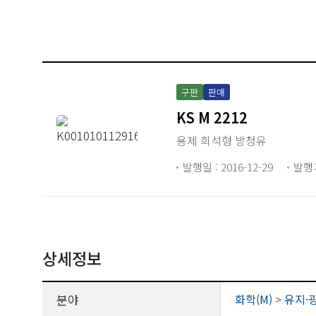
구판
판매
KS M 2212
용제 희석형 방청유
발행일 : 2016-12-29
발행
상세정보
분야
화학(M)
>
유지·