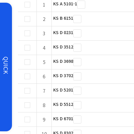
KS A 5101-1
1
KS B 6151
2
KS D 0231
3
KS D 3512
4
QUICK
KS D 3698
5
KS D 3702
6
KS D 5201
7
KS D 5512
8
KS D 6701
9
KS D 8302
10