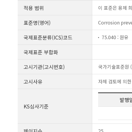
적용 범위
이 표준은 용제 
표준명(영어)
Corrosion preve
국제표준분류(ICS)코드
75.040 : 원유
국제표준 부합화
고시기관(고시번호)
국가기술표준원 (제
고시사유
자체 검토에 의한
발행
KS심사기준
페이지수
25