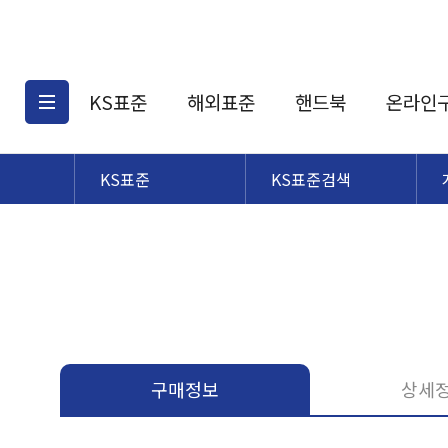
KS표준
해외표준
핸드북
온라인
KS표준
KS표준검색
KS표준검색
해외표준검색
KS
소개
AATCC
KS관련상품
해외표준관련상품
ASM
제공표준
DIN
KS인증심사기준
해외표준 견적의뢰
JSTRA
구입절차
TRA
국내단체표준
ISO심볼
구매정보
상세