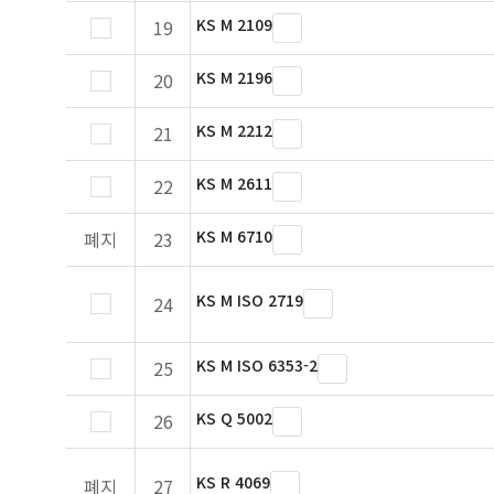
KS M 2109
19
KS M 2196
20
KS M 2212
21
KS M 2611
22
KS M 6710
폐지
23
KS M ISO 2719
24
KS M ISO 6353-2
25
KS Q 5002
26
KS R 4069
폐지
27