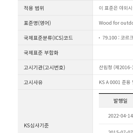
적용 범위
이 표준은 야외시
표준명(영어)
Wood for outdoo
국제표준분류(ICS)코드
79.100 : 코르
국제표준 부합화
고시기관(고시번호)
산림청 (제2016-1
고시사유
KS A 0001 
발행일
2022-04-14
KS심사기준
2015-07-07