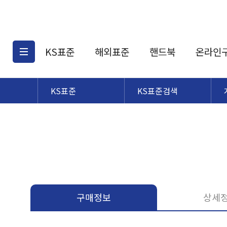
KS표준
해외표준
핸드북
온라인
KS표준
KS표준검색
KS표준검색
해외표준검색
KS
소개
AATCC
KS관련상품
해외표준관련상품
ASM
제공표준
DIN
KS인증심사기준
해외표준 견적의뢰
JSTRA
구입절차
TRA
국내단체표준
ISO심볼
구매정보
상세