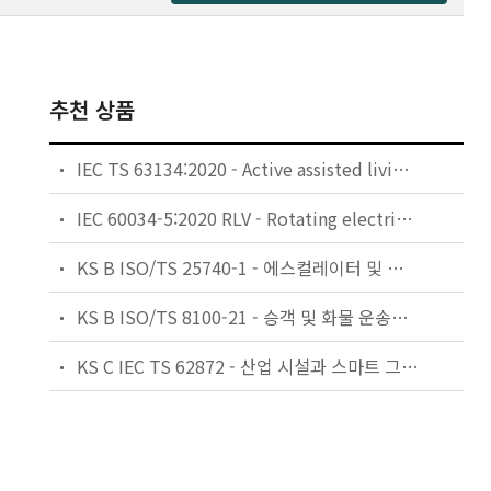
추천 상품
IEC TS 63134:2020 - Active assisted living (AAL) use cases
IEC 60034-5:2020 RLV - Rotating electrical machines - Part 5: Degrees of protection provided by the integral design of rotating electrical machines (IP code) - Classification
KS B ISO/TS 25740-1 - 에스컬레이터 및 무빙워크에 대한 안전요건 — 제1부: 세계공통 필수 안전요건(GESRs)
KS B ISO/TS 8100-21 - 승객 및 화물 운송용 엘리베이터 —제21부: 세계공통 필수안전요건(GESRs)을 충족하는 세계공통 안전 파라미터(GSPs)
KS C IEC TS 62872 - 산업 시설과 스마트 그리드 사이의 산업 공정 측정, 제어 및 자동화 시스템 인터페이스