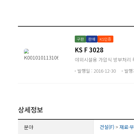
구판
판매
KS인증
KS F 3028
야외시설용 가압식 방부처리 
발행일 : 2016-12-30
발행
상세정보
분야
건설(F)
>
재료·