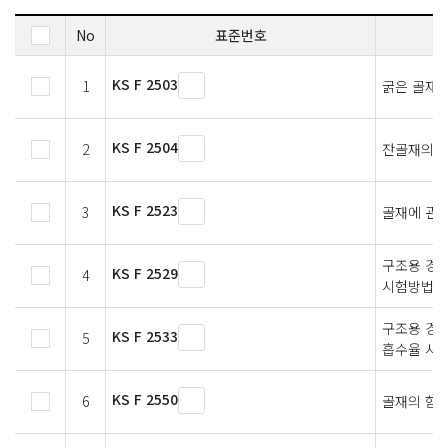
No
표준번호
KS F 2503
1
굵은 골재의
KS F 2504
2
잔골재의 밀
KS F 2523
3
골재에 관한
구조용 경량
KS F 2529
4
시험방법
구조용 경량
KS F 2533
5
흡수율 시
KS F 2550
6
골재의 함