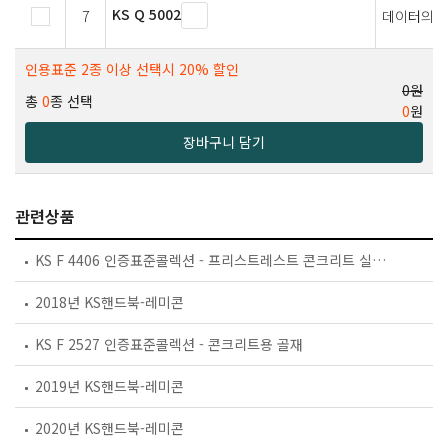
KS Q 5002
7
데이터의 
인용표준 2종 이상 선택시 20% 할인
0원
총
0
종 선택
0
원
장바구니 담기
관련상품
KS F 4406 인증표준콜렉션 - 프리스트레스트 콘크리트 실린더 관
2018년 KS핸드북-레미콘
KS F 2527 인증표준콜렉션 - 콘크리트용 골재
2019년 KS핸드북-레미콘
2020년 KS핸드북-레미콘