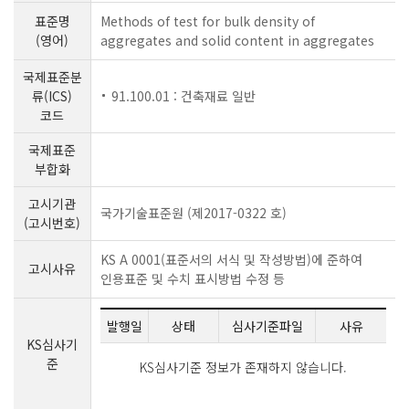
표준명
Methods of test for bulk density of
(영어)
aggregates and solid content in aggregates
국제표준분
류(ICS)
91.100.01 : 건축재료 일반
코드
국제표준
부합화
고시기관
국가기술표준원 (제2017-0322 호)
(고시번호)
KS A 0001(표준서의 서식 및 작성방법)에 준하여
고시사유
인용표준 및 수치 표시방법 수정 등
발행일
상태
심사기준파일
사유
KS심사기
준
KS심사기준 정보가 존재하지 않습니다.