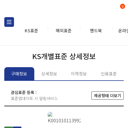
0
KS표준
해외표준
핸드북
온라
KS표준
KS표준검색
개별
KS개별표준 상세정보
구매정보
상세정보
이력정보
인용표준
관심표준 등록 :
제공형태 더보기
표준업데이트 시 알림서비스