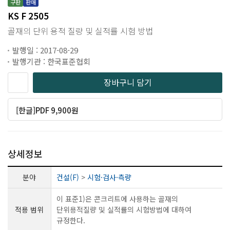
구판
판매
KS F 2505
골재의 단위 용적 질량 및 실적률 시험 방법
발행일 : 2017-08-29
발행기관 : 한국표준협회
장바구니 담기
[한글]PDF 9,900원
상세정보
분야
건설(F)
>
시험·검사·측량
이 표준1)은 콘크리트에 사용하는 골재의
적용 범위
단위용적질량 및 실적률의 시험방법에 대하여
규정한다.