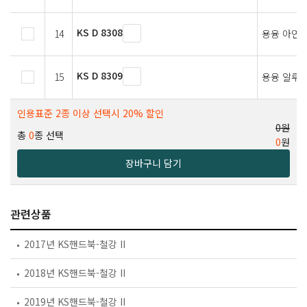
KS D 8308
14
용융 아연 
KS D 8309
15
용융 알루
인용표준 2종 이상 선택시 20% 할인
0원
총
0
종 선택
0
원
장바구니 담기
관련상품
2017년 KS핸드북-철강 II
2018년 KS핸드북-철강 II
2019년 KS핸드북-철강 II