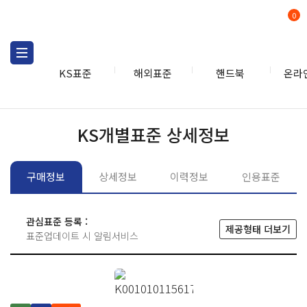
0
KS표준
해외표준
핸드북
온라
KS표준
KS표준검색
개별
KS개별표준 상세정보
구매정보
상세정보
이력정보
인용표준
관심표준 등록 :
제공형태 더보기
표준업데이트 시 알림서비스