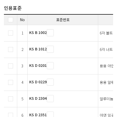
인용표준
No
표준번호
KS B 1002
1
6각 볼트
KS B 1012
2
6각 너트와
KS D 0201
3
용융 아연 
KS D 0229
4
용융 알루
KS D 2304
5
알루미늄 
KS D 2351
6
아연 잉곳