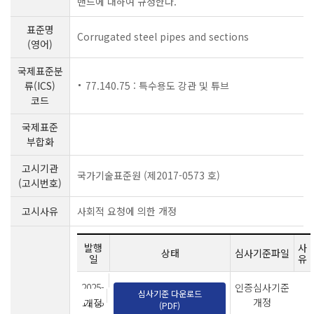
밴드에 대하여 규정한다.
표준명
Corrugated steel pipes and sections
(영어)
국제표준분
류(ICS)
77.140.75 : 특수용도 강관 및 튜브
코드
국제표준
부합화
고시기관
국가기술표준원 (제2017-0573 호)
(고시번호)
고시사유
사회적 요청에 의한 개정
발행
사
상태
심사기준파일
일
유
2025-
인증심사기준
심사기준 다운로드
11-03
개정
개정
(PDF)