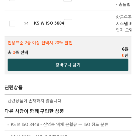
- 충돌법
항공우주－
KS W ISO 5884
24
시스템 표본
입자 오염 
인용표준 2종 이상 선택시 20% 할인
0원
총
0
종 선택
0
원
장바구니 담기
관련상품
관련상품이 존재하지 않습니다.
다른 사람이 함께 구입한 상품
KS M ISO 3448 - 산업용 액체 윤활유 — ISO 점도 분류