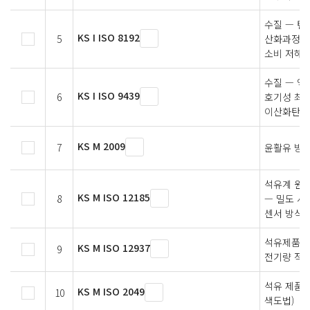
수질 — 탄
KS I ISO 8192
5
산화과정에
소비 저해 
수질 — 
KS I ISO 9439
6
호기성 최종
이산화탄소
KS M 2009
7
윤활유 방
석유계 원유
KS M ISO 12185
8
— 밀도 시
센서 방식
석유제품 -
KS M ISO 12937
9
전기량 적
석유 제품－
KS M ISO 2049
10
색도법)