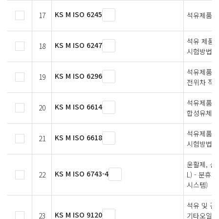
KS M ISO 6245
17
석유제품－
석유 제품
KS M ISO 6247
18
시험방법
석유제품 -
KS M ISO 6296
19
전위차 적
석유제품 —
KS M ISO 6614
20
합성유체의
석유제품 및
KS M ISO 6618
21
시험방법 -
윤활제, 산
KS M ISO 6743-4
22
L) - 분휴화
시스템)
석유 및 관
KS M ISO 9120
23
기타오일의