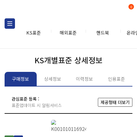
0
KS표준
해외표준
핸드북
온라
KS표준
KS표준검색
개별
KS개별표준 상세정보
구매정보
상세정보
이력정보
인용표준
관심표준 등록 :
제공형태 더보기
표준업데이트 시 알림서비스