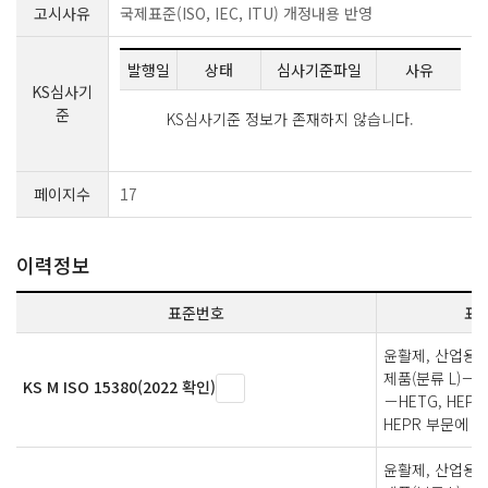
고시사유
국제표준(ISO, IEC, ITU) 개정내용 반영
발행일
상태
심사기준파일
사유
KS심사기
준
KS심사기준 정보가 존재하지 않습니다.
페이지수
17
이력정보
표준번호
표
윤활제, 산업용 
제품(분류 L)－
KS M ISO 15380(2022 확인)
－HETG, HEPG,
HEPR 부문에 
윤활제, 산업용 