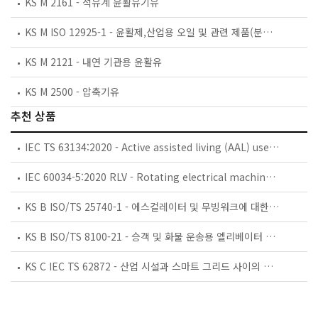
KS M 2161 - 석유계 윤활유기유
KS M ISO 12925-1 - 윤활제,산업용 오일 및 관련 제품(분류 L)－C군(기어)－제1부：밀폐 기어 시스템 윤활제에 대한 사양서
KS M 2121 - 내연 기관용 윤활유
KS M 2500 - 압축기유
추천 상품
IEC TS 63134:2020 - Active assisted living (AAL) use cases
IEC 60034-5:2020 RLV - Rotating electrical machines - Part 5: Degrees of protection provided by the integral design of rotating electrical machines (IP code) - Classification
KS B ISO/TS 25740-1 - 에스컬레이터 및 무빙워크에 대한 안전요건 — 제1부: 세계공통 필수 안전요건(GESRs)
KS B ISO/TS 8100-21 - 승객 및 화물 운송용 엘리베이터 —제21부: 세계공통 필수안전요건(GESRs)을 충족하는 세계공통 안전 파라미터(GSPs)
KS C IEC TS 62872 - 산업 시설과 스마트 그리드 사이의 산업 공정 측정, 제어 및 자동화 시스템 인터페이스