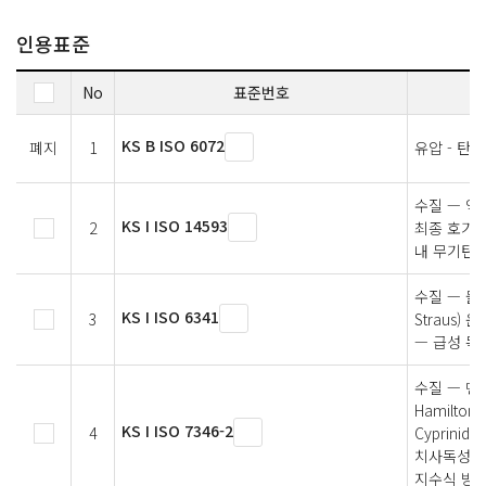
인용표준
No
표준번호
KS B ISO 6072
폐지
1
유압 - 탄
수질 — 액
KS I ISO 14593
2
최종 호기성
내 무기탄소
수질 — 물벼
KS I ISO 6341
3
Straus)
— 급성 독
수질 — 민물고
Hamilton-
KS I ISO 7346-2
4
Cyprini
치사독성 측
지수식 방