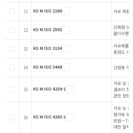
KS M ISO 2160
11
석유 제품
인화점 및 
KS M ISO 2592
12
클리브랜드
석유제품 —
KS M ISO 3104
13
동점도 시험
KS M ISO 3448
14
산업용 액체
석유 및 관
KS M ISO 4259-1
15
결과의 정밀
관한 정밀
석유 및 관
첨가유 및 
KS M ISO 4263-1
16
방법－TO
대한 절차