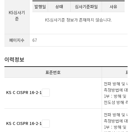
발행일
상태
심사기준파일
사유
KS심사기
준
KS심사기준 정보가 존재하지 않습니다.
페이지수
67
이력정보
표준번호
표
전파 방해 및 
측정방법에 대한
KS C CISPR 16-2-1
1부：방해 및 
전도성 방해 측
전파 방해 및 
측정방법에 대한
KS C CISPR 16-2-1
1부：방해 및 