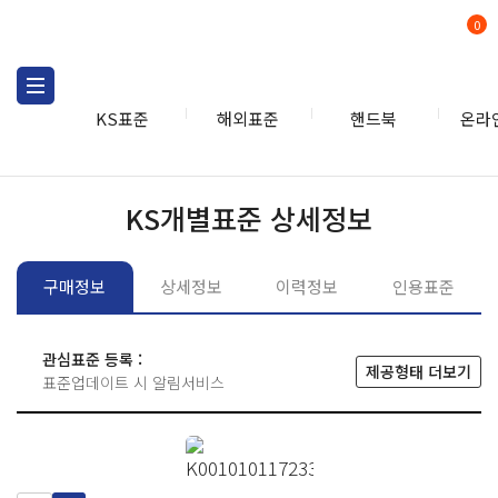
0
KS표준
해외표준
핸드북
온라
KS표준
KS표준검색
개별
KS개별표준 상세정보
구매정보
상세정보
이력정보
인용표준
관심표준 등록 :
제공형태 더보기
표준업데이트 시 알림서비스