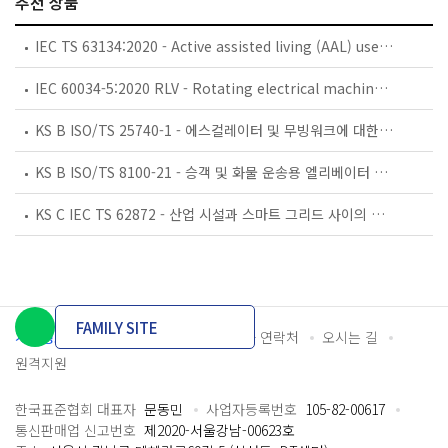
추천 상품
IEC TS 63134:2020 - Active assisted living (AAL) use cases
IEC 60034-5:2020 RLV - Rotating electrical machines - Part 5: Degrees of protection provided by the integral design of rotating electrical machines (IP code) - Classification
KS B ISO/TS 25740-1 - 에스컬레이터 및 무빙워크에 대한 안전요건 — 제1부: 세계공통 필수 안전요건(GESRs)
KS B ISO/TS 8100-21 - 승객 및 화물 운송용 엘리베이터 —제21부: 세계공통 필수안전요건(GESRs)을 충족하는 세계공통 안전 파라미터(GSPs)
KS C IEC TS 62872 - 산업 시설과 스마트 그리드 사이의 산업 공정 측정, 제어 및 자동화 시스템 인터페이스
FAMILY SITE
개인정보처리방침
이용약관
담당자 연락처
오시는 길
원격지원
한국표준협회 대표자
문동민
사업자등록번호
105-82-00617
통신판매업 신고번호
제2020-서울강남-00623호