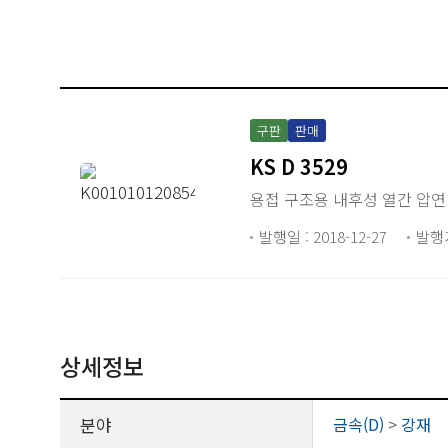
구판
판매
KS D 3529
용접 구조용 내후성 열간 압연
발행일 : 2018-12-27
발행
상세정보
분야
금속(D)
>
강재