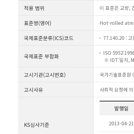
적용 범위
이 표준은 교량,
표준명(영어)
Hot-rolled atmo
국제표준분류(ICS)코드
77.140.20 :
ISO 5952:199
국제표준 부합화
※ IDT:일치,
고시기관(고시번호)
국가기술표준원 (제
고시사유
사회적 요청에 의
발행일
2013-04-21
KS심사기준