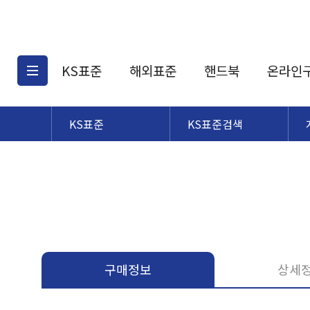
KS표준
해외표준
핸드북
온라인
KS표준
KS표준검색
KS표준검색
해외표준검색
KS
소개
AATCC
KS관련상품
해외표준관련상품
ASM
제공표준
DIN
KS인증심사기준
해외표준 견적의뢰
JSTRA
구입절차
TRA
국내단체표준
ISO심볼
구매정보
상세