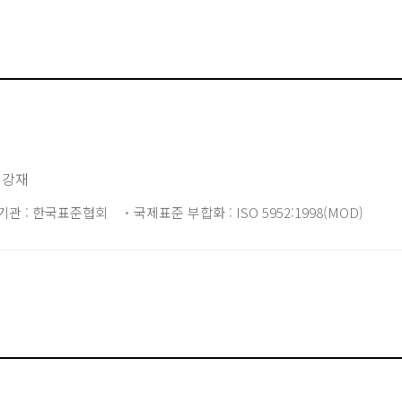
 강재
기관 : 한국표준협회
국제표준 부합화 : ISO 5952:1998(MOD)