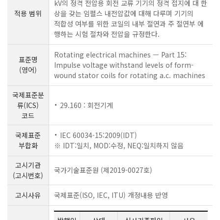
kV의 정격 전압용 회전 교류 기기의 정격 접지에 대 한
적용 범위
상을 갖는 임펄스 내전압값에 대해 다루며 기기의
적합성 여부를 위한 코일의 내부 절연과 주 절연부 에
행하는 시험 절차와 전압을 규정한다.
Rotating electrical machines — Part 15:
표준명
Impulse voltage withstand levels of form-
(영어)
wound stator coils for rotating a.c. machines
국제표준분
류(ICS)
29.160 : 회전기계
코드
국제표준
IEC 60034-15:2009(IDT)
부합화
※ IDT:일치, MOD:수정, NEQ:일치하지 않음
고시기관
국가기술표준원 (제2019-0027호)
(고시번호)
고시사유
국제표준(ISO, IEC, ITU) 개정내용 반영