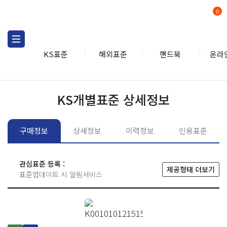
0
KS표준
해외표준
핸드북
온라
KS표준
KS표준검색
개별
KS개별표준 상세정보
구매정보
상세정보
이력정보
인용표준
관심표준 등록 :
제공형태 더보기
표준업데이트 시 알림서비스