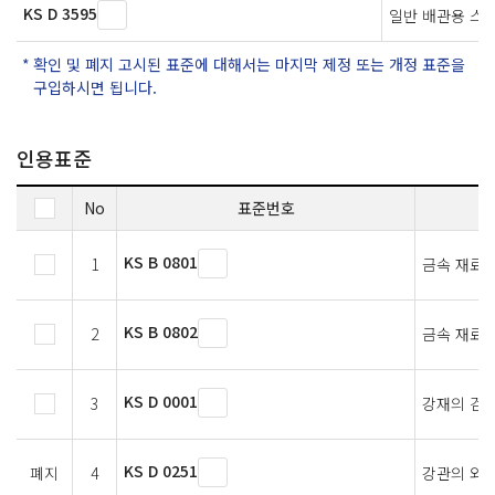
KS D 3595
일반 배관용 스
확인 및 폐지 고시된 표준에 대해서는 마지막 제정 또는 개정 표준을
구입하시면 됩니다.
인용표준
No
표준번호
KS B 0801
1
금속 재료 
KS B 0802
2
금속 재료 
KS D 0001
3
강재의 검사
KS D 0251
폐지
4
강관의 와