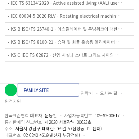
IEC TS 63134:2020 - Active assisted living (AAL) use cases
IEC 60034-5:2020 RLV - Rotating electrical machines - Part 5: Degrees of protection provided by the integral design of rotating electrical machines (IP code) - Classification
KS B ISO/TS 25740-1 - 에스컬레이터 및 무빙워크에 대한 안전요건 — 제1부: 세계공통 필수 안전요건(GESRs)
KS B ISO/TS 8100-21 - 승객 및 화물 운송용 엘리베이터 —제21부: 세계공통 필수안전요건(GESRs)을 충족하는 세계공통 안전 파라미터(GSPs)
KS C IEC TS 62872 - 산업 시설과 스마트 그리드 사이의 산업 공정 측정, 제어 및 자동화 시스템 인터페이스
FAMILY SITE
개인정보처리방침
이용약관
담당자 연락처
오시는 길
원격지원
한국표준협회 대표자
문동민
사업자등록번호
105-82-00617
통신판매업 신고번호
제2020-서울강남-00623호
주소
서울시 강남구 테헤란로69길 5 (삼성동, DT센터)
대표번호
02-6240-4618(발신자 부담전화)