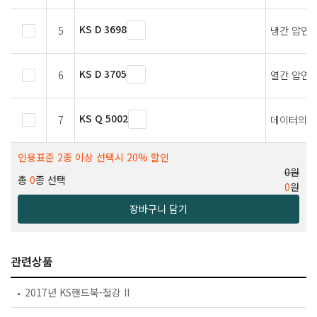
KS D 3698
5
냉간 압연 
KS D 3705
6
열간 압연 
KS Q 5002
7
데이터의 
인용표준 2종 이상 선택시 20% 할인
0원
총
0
종 선택
0
원
장바구니 담기
관련상품
2017년 KS핸드북-철강 II