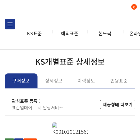
0
KS표준
해외표준
핸드북
온라
KS표준
KS표준검색
개별
KS개별표준 상세정보
구매정보
상세정보
이력정보
인용표준
관심표준 등록 :
제공형태 더보기
표준업데이트 시 알림서비스