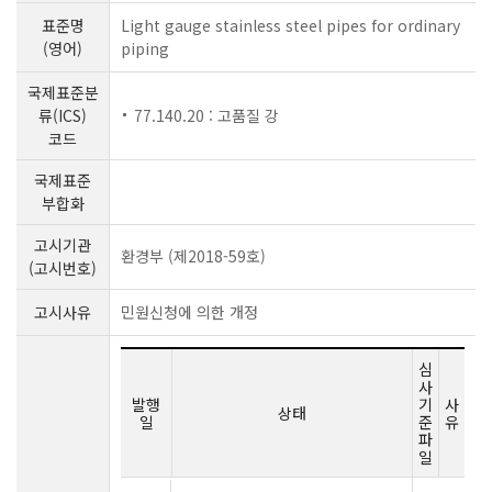
표준명
Light gauge stainless steel pipes for ordinary
(영어)
piping
국제표준분
류(ICS)
77.140.20 : 고품질 강
코드
국제표준
부합화
고시기관
환경부 (제2018-59호)
(고시번호)
고시사유
민원신청에 의한 개정
심
사
발행
기
사
상태
일
준
유
파
일