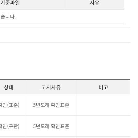
사기준파일
사유
않습니다.
상태
고시사유
비고
확인(표준)
5년도래 확인표준
확인(구판)
5년도래 확인표준