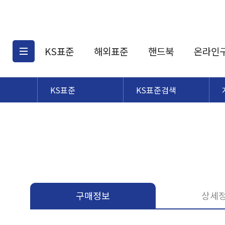
KS표준
해외표준
핸드북
온라인
KS표준
KS표준검색
KS표준검색
해외표준검색
KS
소개
AATCC
KS관련상품
해외표준관련상품
ASM
제공표준
DIN
KS인증심사기준
해외표준 견적의뢰
JSTRA
구입절차
TRA
국내단체표준
ISO심볼
구매정보
상세