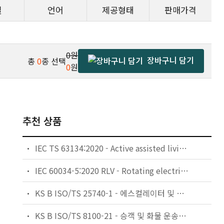
일
언어
제공형태
판매가격
0원
장바구니 담기
총
0
종 선택
0
원
추천 상품
IEC TS 63134:2020 - Active assisted living (AAL) use cases
IEC 60034-5:2020 RLV - Rotating electrical machines - Part 5: Degrees of protection provided by the integral design of rotating electrical machines (IP code) - Classification
KS B ISO/TS 25740-1 - 에스컬레이터 및 무빙워크에 대한 안전요건 — 제1부: 세계공통 필수 안전요건(GESRs)
KS B ISO/TS 8100-21 - 승객 및 화물 운송용 엘리베이터 —제21부: 세계공통 필수안전요건(GESRs)을 충족하는 세계공통 안전 파라미터(GSPs)