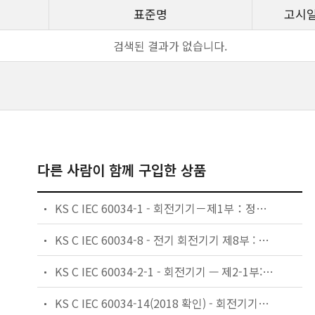
표준명
고시
검색된 결과가 없습니다.
다른 사람이 함께 구입한 상품
KS C IEC 60034-1 - 회전기기－제1부：정격 및 성능
KS C IEC 60034-8 - 전기 회전기기 제8부 : 회전기기의 회전 방향과 단자표시
KS C IEC 60034-2-1 - 회전기기 — 제2-1부: 손실 및 효율을 측정하는 표준 시험방법(견인용 모터 제외)
KS C IEC 60034-14(2018 확인) - 회전기기－제14부：56 mm 이상의 축 높이를 갖는 회전기기의 기계적 진동－측정, 평가 및 진동 한도