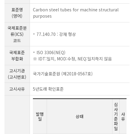
표준명
Carbon steel tubes for machine structural
(영어)
purposes
국제표준분
류(ICS)
77.140.70 : 강재 형상
코드
국제표준
ISO 3306(NEQ)
부합화
※ IDT:일치, MOD:수정, NEQ:일치하지 않음
고시기관
국가기술표준원 (제2018-0567호)
(고시번호)
고시사유
5년도래 확인표준
심
사
발행
기
사
상태
일
준
유
파
일