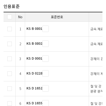
인용표준
No
표준번호
KS B 0801
1
금속 재료 
KS B 0802
2
금속 재료 
KS D 0001
3
강재의 검사
KS D 0228
4
강재의 제품
철 및 강 
KS D 1652
5
분광 분석 
KS D 1655
6
철 및 강의