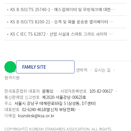
KS B ISO/TS 25740-1 - 에스컬레이터 및 무빙워크에 대한 안전요건 — 제1부: 세계공통 필수 안전요건(GESRs)
KS B ISO/TS 8100-21 - 승객 및 화물 운송용 엘리베이터 —제21부: 세계공통 필수안전요건(GESRs)을 충족하는 세계공통 안전 파라미터(GSPs)
KS C IEC TS 62872 - 산업 시설과 스마트 그리드 사이의 산업 공정 측정, 제어 및 자동화 시스템 인터페이스
FAMILY SITE
개인정보처리방침
이용약관
담당자 연락처
오시는 길
원격지원
한국표준협회 대표자
문동민
사업자등록번호
105-82-00617
통신판매업 신고번호
제2020-서울강남-00623호
주소
서울시 강남구 테헤란로69길 5 (삼성동, DT센터)
대표번호
02-6240-4618(발신자 부담전화)
이메일
kssndesk@ksa.or.kr
COPYRIGHTⓒ KOREAN STANDARDS ASSOCIATION. ALL RIGHTS