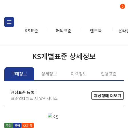
0
KS표준
해외표준
핸드북
온라
KS표준
KS표준검색
개별
KS개별표준 상세정보
구매정보
상세정보
이력정보
인용표준
관심표준 등록 :
제공형태 더보기
표준업데이트 시 알림서비스
구판
판매
KS인증